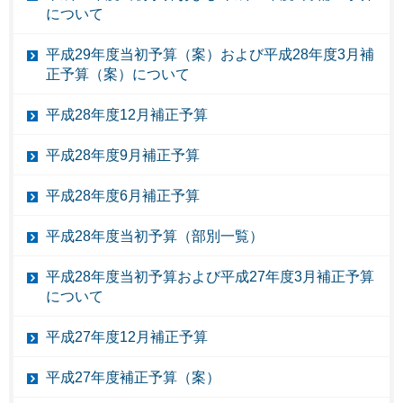
について
平成29年度当初予算（案）および平成28年度3月補
正予算（案）について
平成28年度12月補正予算
平成28年度9月補正予算
平成28年度6月補正予算
平成28年度当初予算（部別一覧）
平成28年度当初予算および平成27年度3月補正予算
について
平成27年度12月補正予算
平成27年度補正予算（案）