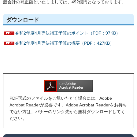
般会計の補正額といたしましては、492億円となっております。
ダウンロード
令和2年度4月専決補正予算のポイント（PDF：97KB）
令和2年度4月専決補正予算の概要（PDF：427KB）
PDF形式のファイルをご覧いただく場合には、Adobe
Acrobat Readerが必要です。Adobe Acrobat Readerをお持ち
でない方は、バナーのリンク先から無料ダウンロードしてく
ださい。