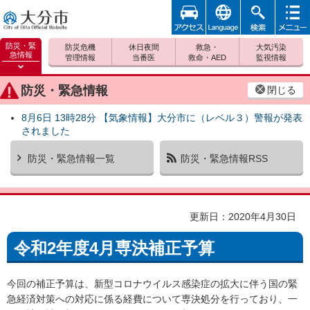
アクセ
foreign
検索
メニュ
大分市
ス
ー
防災・緊
防災危機
休日夜間
救急・
大気汚染
急情報
管理情報
当番医
救命・AED
監視情報
防災緊
急情報
防災・緊急情報
閉じる
を開く
8月6日 13時28分 【気象情報】大分市に（レベル３）警報が発表
されました
防災・緊急情報一覧
防災・緊急情報RSS
更新日：2020年4月30日
令和2年度4月専決補正予算
今回の補正予算は、新型コロナウイルス感染症の拡大に伴う国の緊
急経済対策への対応に係る経費について専決処分を行っており、一