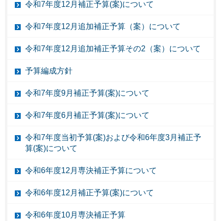
令和7年度12月補正予算(案)について
令和7年度12月追加補正予算（案）について
令和7年度12月追加補正予算その2（案）について
予算編成方針
令和7年度9月補正予算(案)について
令和7年度6月補正予算(案)について
令和7年度当初予算(案)および令和6年度3月補正予
算(案)について
令和6年度12月専決補正予算について
令和6年度12月補正予算(案)について
令和6年度10月専決補正予算