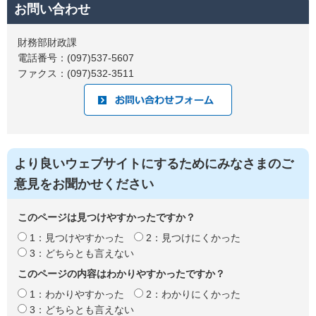
お問い合わせ
財務部財政課
電話番号：(097)537-5607
ファクス：(097)532-3511
より良いウェブサイトにするためにみなさまのご
意見をお聞かせください
このページは見つけやすかったですか？
1：見つけやすかった
2：見つけにくかった
3：どちらとも言えない
このページの内容はわかりやすかったですか？
1：わかりやすかった
2：わかりにくかった
3：どちらとも言えない