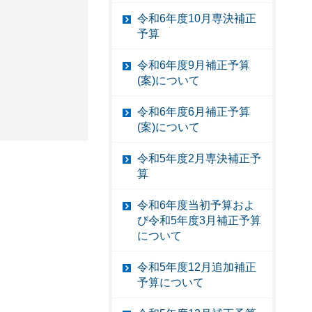
令和6年度10月専決補正
予算
令和6年度9月補正予算
(案)について
令和6年度6月補正予算
(案)について
令和5年度2月専決補正予
算
令和6年度当初予算およ
び令和5年度3月補正予算
について
令和5年度12月追加補正
予算について