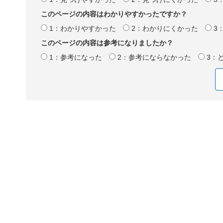
このページの内容はわかりやすかったですか？
1：わかりやすかった
2：わかりにくかった
3
このページの内容は参考になりましたか？
1：参考になった
2：参考にならなかった
3：