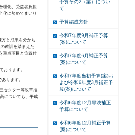
予算その2（案）につい
合理化、受益者負担
て
全化に努めてまいり
予算編成方針
令和7年度9月補正予算
様方と成果を分かち
(案)について
災の教訓を踏まえた
を重点項目と位置付
令和7年度6月補正予算
(案)について
っております。
令和7年度当初予算(案)お
ろであります。
よび令和6年度3月補正予
算(案)について
三セクター等改革推
残高についても、平成
令和6年度12月専決補正
予算について
令和6年度12月補正予算
(案)について