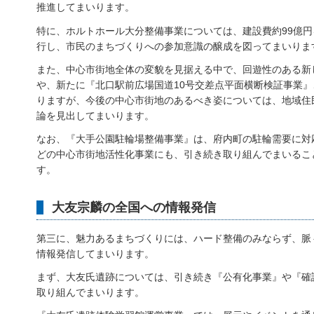
推進してまいります。
特に、ホルトホール大分整備事業については、建設費約99億
行し、市民のまちづくりへの参加意識の醸成を図ってまいりま
また、中心市街地全体の変貌を見据える中で、回遊性のある新
や、新たに『北口駅前広場国道10号交差点平面横断検証事業
りますが、今後の中心市街地のあるべき姿については、地域住
論を見出してまいります。
なお、『大手公園駐輪場整備事業』は、府内町の駐輪需要に対
どの中心市街地活性化事業にも、引き続き取り組んでまいるこ
す。
大友宗麟の全国への情報発信
第三に、魅力あるまちづくりには、ハード整備のみならず、脈
情報発信してまいります。
まず、大友氏遺跡については、引き続き『公有化事業』や『確
取り組んでまいります。