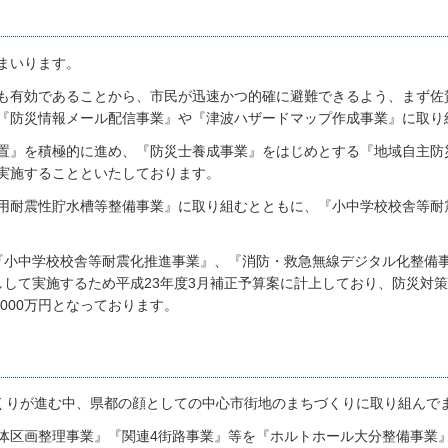
まいります。
も有効であることから、市民が迅速かつ的確に避難できるよう、まず佐
『防災情報メール配信事業』や『津波ハザードマップ作成事業』に取り
置』を積極的に進め、『防災士養成事業』をはじめとする『地域自主防
実施することといたしております。
用耐震性貯水槽等整備事業』に取り組むとともに、『小中学校校舎等耐
。
『小中学校校舎等耐震化推進事業』、『消防・救急無線デジタル化整備
しして実施するため平成23年度3月補正予算案に計上しており、防災対
,000万円となっております。
づくりが進む中、県都の顔としての中心市街地のまちづくりに取り組んで
体区画整理事業』『関連4街路事業』等を『ホルトホール大分整備事業