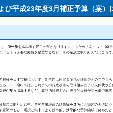
よび平成23年度3月補正予算（案）
に向け、第一歩を踏み出す節目の年となります。このため「ネクスト100
だけるよう必要な経費を措置するなど、その編成に取り組んだところで
の根幹をなす市税において、新年度は固定資産税が評価替えの年でもあ
なる一方、歳出では、これまでの行政改革の取り組みにより人件費や公
係費が年々増嵩するなど、義務的経費を含む経常的経費が高水準で推移
算制度に取り組む中、事務事業評価の結果等を参考に各部局の実情に応
ト意識のもと、選択と集中により効率的、効果的な予算編成に努めたと