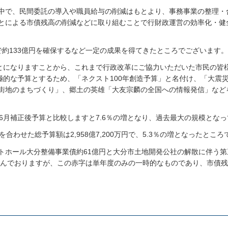
中で、民間委託の導入や職員給与の削減はもとより、事務事業の整理・
とによる市債残高の削減などに取り組むことで行財政運営の効率化・健
約133億円を確保するなど一定の成果を得てきたところでございます。
ことになりますことから、これまで行政改革にご協力いただいた市民の皆
極的な予算とするため、「ネクスト100年創造予算」と名付け、「大震
街地のまちづくり」、郷土の英雄「大友宗麟の全国への情報発信」など
年度6月補正後予算と比較しますと7.6％の増となり、過去最大の規模とな
わせた総予算額は2,958億7,200万円で、5.3％の増となったとこ
トホール大分整備事業債約61億円と大分市土地開発公社の解散に伴う第
見込んでおりますが、この赤字は単年度のみの一時的なものであり、市債