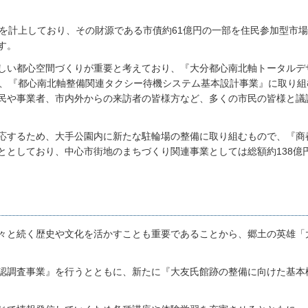
円を計上しており、その財源である市債約61億円の一部を住民参加型市
す。
しい都心空間づくりが重要と考えており、『大分都心南北軸トータルデ
』、『都心南北軸整備関連タクシー待機システム基本設計事業』に取り組
民や事業者、市内外からの来訪者の皆様方など、多くの市民の皆様と議
応するため、大手公園内に新たな駐輪場の整備に取り組むもので、『商
ととしており、中心市街地のまちづくり関連事業としては総額約138億
々と続く歴史や文化を活かすことも重要であることから、郷土の英雄「
認調査事業』を行うとともに、新たに『大友氏館跡の整備に向けた基本