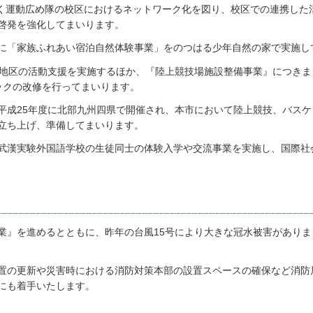
だく運動広め隊の校区におけるネットワーク化を図り、校区での連携した
啓発を強化してまいります。
に「家族ふれあい宿泊自然体験事業」をのつはる少年自然の家で実施し
6地区の活動支援を実施するほか、『陸上競技場施設整備事業』につきま
ックの改修を行ってまいります。
平成25年度に北部九州四県で開催され、本市において陸上競技、バスケ
立ち上げ、準備してまいります。
武漢実験外国語学校の生徒同士の体験入学や交流事業を実施し、国際社
業』を進めるとともに、昨年の台風15号により大きな冠水被害がありま
置の更新や災害時における消防対策本部の設置スペースの確保など消防
にも着手いたします。