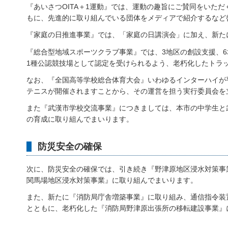
『あいさつOITA＋1運動』では、運動の趣旨にご賛同をいた
もに、先進的に取り組んでいる団体をメディアで紹介するなど
『家庭の日推進事業』では、「家庭の日講演会」に加え、新た
『総合型地域スポーツクラブ事業』では、3地区の創設支援、
1種公認競技場として認定を受けられるよう、老朽化したトラ
なお、『全国高等学校総合体育大会』いわゆるインターハイが
テニスが開催されますことから、その運営を担う実行委員会を
また『武漢市学校交流事業』につきましては、本市の中学生と
の育成に取り組んでまいります。
防災安全の確保
次に、防災安全の確保では、引き続き『野津原地区浸水対策事
関馬場地区浸水対策事業』に取り組んでまいります。
また、新たに『消防局庁舎増築事業』に取り組み、通信指令装
とともに、老朽化した『消防局野津原出張所の移転建設事業』