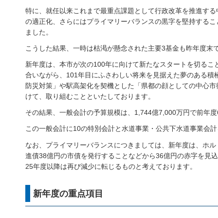
特に、就任以来これまで最重点課題として行政改革を推進する
の適正化、さらにはプライマリーバランスの黒字を堅持するこ
ました。
こうした結果、一時は枯渇が懸念された主要3基金も昨年度末で
新年度は、本市が次の100年に向けて新たなスタートを切る
合いながら、101年目にふさわしい将来を見据えた夢のある積
防災対策」や駅高架化を契機とした「県都の顔としての中心市
けて、取り組むことといたしております。
その結果、一般会計の予算規模は、1,744億7,000万円で前
この一般会計に10の特別会計と水道事業・公共下水道事業会計を合
なお、プライマリーバランスにつきましては、新年度は、ホル
進債38億円の市債を発行することなどから36億円の赤字を
25年度以降は再び減少に転じるものと考えております。
新年度の重点項目