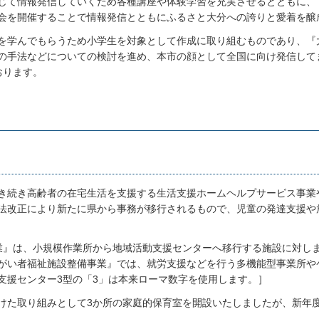
じて情報発信していくため各種講座や体験学習を充実させるとともに、
会を開催することで情報発信とともにふるさと大分への誇りと愛着を醸
を学んでもらうため小学生を対象として作成に取り組むものであり、『
の手法などについての検討を進め、本市の顔として全国に向け発信して
おります。
き続き高齢者の在宅生活を支援する生活支援ホームヘルプサービス事業
法改正により新たに県から事務が移行されるもので、児童の発達支援や
業』は、小規模作業所から地域活動支援センターへ移行する施設に対し
がい者福祉施設整備事業』では、就労支援などを行う多機能型事業所や
支援センター3型の「3」は本来ローマ数字を使用します。］
けた取り組みとして3か所の家庭的保育室を開設いたしましたが、新年度