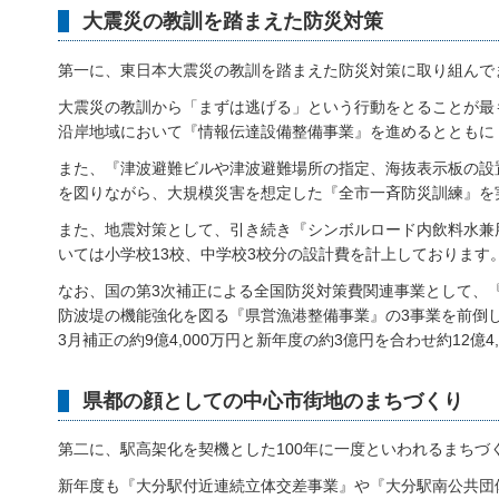
大震災の教訓を踏まえた防災対策
第一に、東日本大震災の教訓を踏まえた防災対策に取り組んで
大震災の教訓から「まずは逃げる」という行動をとることが最
沿岸地域において『情報伝達設備整備事業』を進めるとともに
また、『津波避難ビルや津波避難場所の指定、海抜表示板の設
を図りながら、大規模災害を想定した『全市一斉防災訓練』を
また、地震対策として、引き続き『シンボルロード内飲料水兼
いては小学校13校、中学校3校分の設計費を計上しております
なお、国の第3次補正による全国防災対策費関連事業として、
防波堤の機能強化を図る『県営漁港整備事業』の3事業を前倒
3月補正の約9億4,000万円と新年度の約3億円を合わせ約12億4
県都の顔としての中心市街地のまちづくり
第二に、駅高架化を契機とした100年に一度といわれるまち
新年度も『大分駅付近連続立体交差事業』や『大分駅南公共団