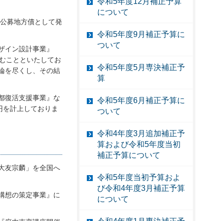
令和5年度12月補正予算
について
場公募地方債として発
令和5年度9月補正予算に
ついて
ザイン設計事業』
むことといたしてお
令和5年度5月専決補正予
論を尽くし、その結
算
都復活支援事業』な
令和5年度6月補正予算に
円を計上しておりま
ついて
令和4年度3月追加補正予
算および令和5年度当初
補正予算について
大友宗麟」を全国へ
令和5年度当初予算およ
び令和4年度3月補正予算
構想の策定事業』に
について