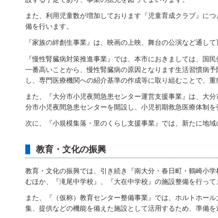
また、利用児童数が増加しております『児童育成クラブ』につ
備を行います。
『家族の絆創生事業』は、映画の上映、舞台の公演など通して
『慢性腎臓病対策推進事業』では、本市におきましては、国民
一番高いことから、慢性腎臓病の原因となります生活習慣病予
し、専門医療機関への紹介基準の作成等に取り組むことで、重
また、『大分市小児夜間急患センター運営支援事業』は、大分
分市小児夜間急患センターを開設し、小児初期救急医療体制を
次に、『小規模集落・里のくらし支援事業』では、新たに地域
教育・文化の振興
教育・文化の振興では、引き続き『南大分・春日町・鶴崎小学
むほか、『滝尾中学校』、『大在中学校』の施設整備を行って
また、『（仮称）教育センター整備事業』では、ホルトホール
集、提供などの機能を備えた施設として活用するため、準備を