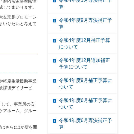
令和4年度1月専決補正予
『府内南蛮講座開催
算
成してまいります。
大友宗麟プロモーシ
令和4年度9月専決補正予
まいりたいと考えて
算
令和4年度12月補正予算
について
令和4年度12月追加補正
予算について
令和4年度9月補正予算に
や軽度生活援助事業
ついて
放課後デイサービ
令和4年度6月補正予算に
まして、事業所の安
ついて
ケアホーム、グルー
令和4年度6月専決補正予
算
はさらに3か所を開