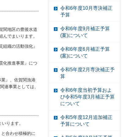
令和6年度10月専決補正
予算
令和6年度9月補正予算
賀関地区の豊後水道
(案)について
組んでまいります。
災組織の活動強化』
令和6年度6月補正予算
(案)について
震化推進事業』につ
令和5年度2月専決補正予
算
事業』、佐賀関漁港
策関連事業としては、
令和6年度当初予算およ
び令和5年度3月補正予算
について
令和5年度12月追加補正
まいります。
予算について
』と合わせ積極的に