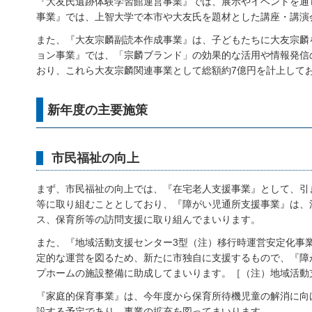
『大友氏遺跡体験学習館運営事業』では、展示やイベントを通
事業』では、上智大学で本市や大友氏を題材とした講座・講演
また、『大友宗麟副読本作成事業』は、子どもたちに大友宗麟
ョン事業』では、「宗麟ブランド」の効果的な活用や情報発信
おり、これら大友宗麟関連事業として総額約7億円を計上して
新年度の主要施策
市民福祉の向上
まず、市民福祉の向上では、『在宅老人支援事業』として、引
等に取り組むこととしており、『障がい児通所支援事業』は、
ス、保育所等の訪問支援に取り組んでまいります。
また、『地域活動支援センター3型（注）移行時運営安定化事
定的な運営を図るため、新たに市独自に支援するもので、『障
プホームの施設整備に助成してまいります。［（注）地域活動
『家庭的保育事業』は、今年度から保育所待機児童の解消に向
設する予定であり、事業の拡充を図ってまいります。