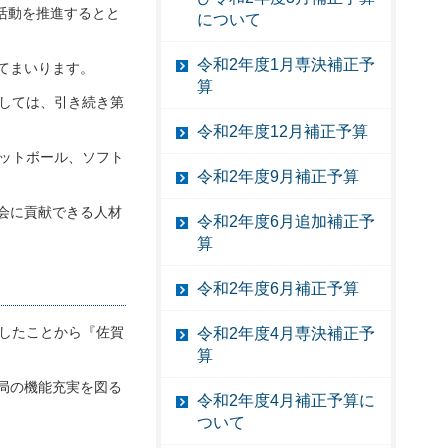
活動を推進するとと
について
令和2年度1月専決補正予
てまいります。
算
しては、引き続き第
令和2年度12月補正予算
ットボール、ソフト
令和2年度9月補正予算
会に貢献できる人材
令和2年度6月追加補正予
算
令和2年度6月補正予算
したことから『佐賀
令和2年度4月専決補正予
算
局の機能充実を図る
令和2年度4月補正予算に
ついて