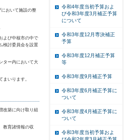
令和4年度当初予算およ
ブにおいて施設の整
び令和3年度3月補正予算
について
。
令和3年度12月専決補正
および中核市の中で
予算
ム検討委員会を設置
令和3年度12月補正予算
ンター内において大
等
令和3年度9月補正予算
てまいります。
令和3年度6月補正予算に
ついて
増改築に向け取り組
令和3年度4月補正予算に
ついて
、教育諸情報の収
令和3年度当初予算およ
び令和2年度3月補正予算