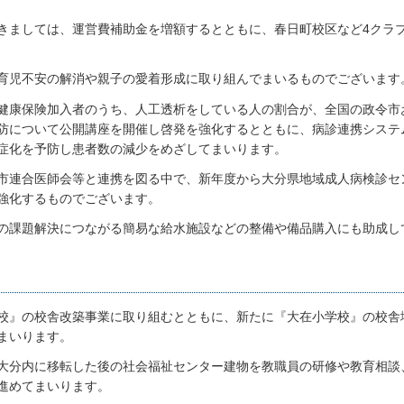
きましては、運営費補助金を増額するとともに、春日町校区など4クラ
育児不安の解消や親子の愛着形成に取り組んでまいるものでございます
健康保険加入者のうち、人工透析をしている人の割合が、全国の政令市
防について公開講座を開催し啓発を強化するとともに、病診連携システ
症化を予防し患者数の減少をめざしてまいります。
市連合医師会等と連携を図る中で、新年度から大分県地域成人病検診セ
強化するものでございます。
の課題解決につながる簡易な給水施設などの整備や備品購入にも助成し
校』の校舎改築事業に取り組むとともに、新たに『大在小学校』の校舎
まいります。
大分内に移転した後の社会福祉センター建物を教職員の研修や教育相談
進めてまいります。