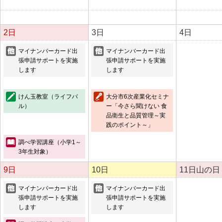
2日
3日
4日
マイナンバーカード出
マイナンバーカード出
張申請サポートを実施
張申請サポートを実施
します
します
けん玉教室（ライフパ
大分市6次産業化セミナ
ル）
ー「今さら聞けない 食
品衛生と品質管理～実
践のポイント～」
調べ学習講座（小学1～
3年生対象）
9日
10日
11日
山の日
マイナンバーカード出
マイナンバーカード出
張申請サポートを実施
張申請サポートを実施
します
します