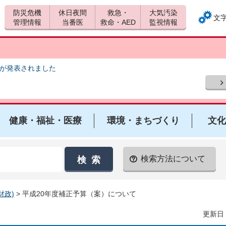
防災危機
休日夜間
救急・
大気汚染
文
管理情報
当番医
救命・AED
監視情報
報が発表されました
健康・福祉・医療
環境・まちづくり
文化
検索方法について
財政)
> 平成20年度補正予算（案）について
更新日：