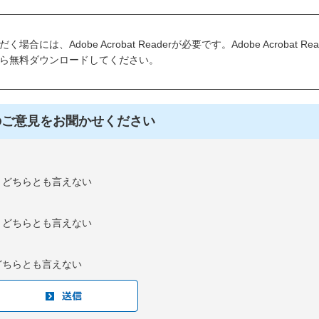
には、Adobe Acrobat Readerが必要です。Adobe Acrobat R
ら無料ダウンロードしてください。
のご意見をお聞かせください
：どちらとも言えない
：どちらとも言えない
どちらとも言えない