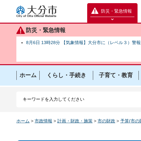
大分市
防災・緊急情報
防災緊急情報を開く
防災・緊急情報
8月6日 13時28分 【気象情報】大分市に（レベル３）警
ホーム
くらし・手続き
子育て・教育
ホーム
>
市政情報
>
計画・財政・施策
>
市の財政
>
予算(市の