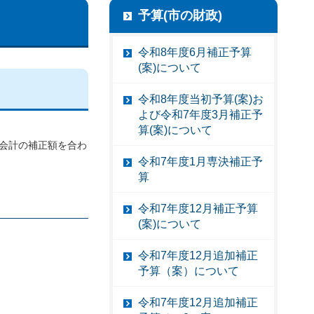
予算(市の財政)
令和8年度6月補正予算
(案)について
令和8年度当初予算(案)お
よび令和7年度3月補正予
算(案)について
般会計の補正額を合わ
令和7年度1月専決補正予
算
令和7年度12月補正予算
(案)について
令和7年度12月追加補正
予算（案）について
令和7年度12月追加補正