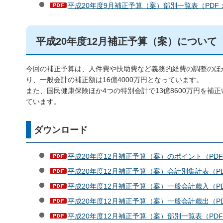
平成20年度9月補正予算（案）部別一覧表（PDF：
平成20年度12月補正予算（案）について
今回の補正予算は、人件費や扶助費など義務的経費の調整のほ
り、一般会計の補正額は16億4000万円となっています。
また、国民健康保険ほか4つの特別会計で13億8600万円を補
ています。
ダウンロード
平成20年度12月補正予算（案）のポイント（PDF
平成20年度12月補正予算（案）会計別集計表（PD
平成20年度12月補正予算（案）一般会計歳入（PD
平成20年度12月補正予算（案）一般会計歳出（PD
平成20年度12月補正予算（案）部別一覧表（PDF