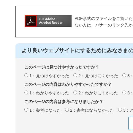
PDF形式のファイルをご覧いただく場合
ない方は、バナーのリンク先か
より良いウェブサイトにするためにみなさま
このページは見つけやすかったですか？
1：見つけやすかった
2：見つけにくかった
3
このページの内容はわかりやすかったですか？
1：わかりやすかった
2：わかりにくかった
3
このページの内容は参考になりましたか？
1：参考になった
2：参考にならなかった
3：