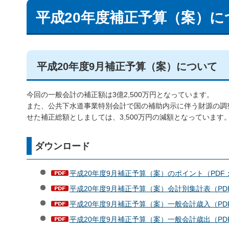
平成20年度補正予算（案）に
平成20年度9月補正予算（案）について
今回の一般会計の補正額は3億2,500万円となっています。
また、公共下水道事業特別会計で国の補助内示に伴う財源の調整
せた補正総額としましては、3,500万円の減額となっています
ダウンロード
平成20年度9月補正予算（案）のポイント（PDF：
平成20年度9月補正予算（案）会計別集計表（PDF
平成20年度9月補正予算（案）一般会計歳入（PDF
平成20年度9月補正予算（案）一般会計歳出（PDF