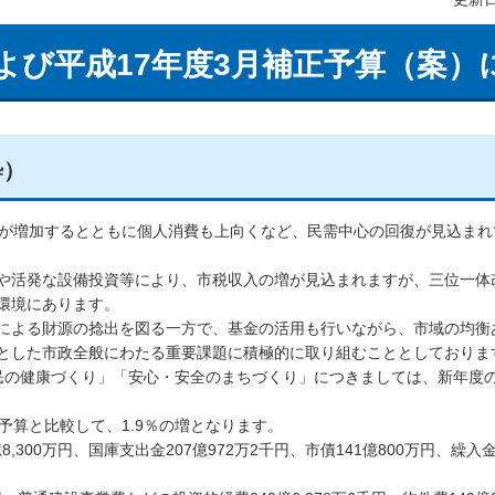
よび平成17年度3月補正予算（案）
粋）
資が増加するとともに個人消費も上向くなど、民需中心の回復が見込まれ
や活発な設備投資等により、市税収入の増が見込まれますが、三位一体
環境にあります。
による財源の捻出を図る一方で、基金の活用も行いながら、市域の均衡
とした市政全般にわたる重要課題に積極的に取り組むこととしておりま
民の健康づくり」「安心・安全のまちづくり」につきましては、新年度
初予算と比較して、1.9％の増となります。
,300万円、国庫支出金207億972万2千円、市債141億800万円、繰入金3