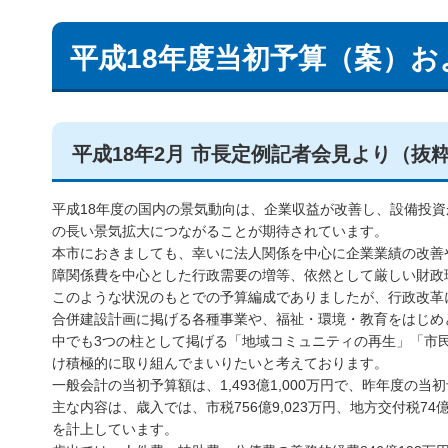
平成18年度当初予算（案）お
平成18年2月 市長定例記者会見より（抜
平成18年度の国内の景気動向は、企業収益が改善し、設備投
の長い景気拡大につながることが期待されています。
本市におきましても、幸いに法人関係を中心に企業業績の改善
障関係費を中心とした行政需要の増等、依然として厳しい財政
このような状況のもとでの予算編成でありましたが、行政改革
合併建設計画に掲げる各種事業や、福祉・環境・教育をはじめ
中でも3つの柱として掲げる「地域コミュニティの再生」「市
け積極的に取り組んでまいりたいと考えております。
一般会計の当初予算額は、1,493億1,000万円で、昨年度の当
主な内容は、歳入では、市税756億9,023万円、地方交付税74億8
を計上しています。