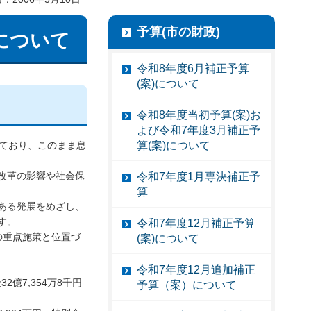
予算(市の財政)
について
令和8年度6月補正予算
(案)について
令和8年度当初予算(案)お
よび令和7年度3月補正予
算(案)について
ており、このまま息
改革の影響や社会保
令和7年度1月専決補正予
算
ある発展をめざし、
す。
令和7年度12月補正予算
の重点施策と位置づ
(案)について
令和7年度12月追加補正
2億7,354万8千円
予算（案）について