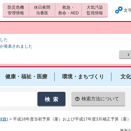
防災危機
休日夜間
救急・
大気汚染
文
管理情報
当番医
救命・AED
監視情報
ました
報が発表されました
健康・福祉・医療
環境・まちづくり
文化
検索方法について
財政)
> 平成18年度当初予算（案）および平成17年度3月補正予算（案
更新日