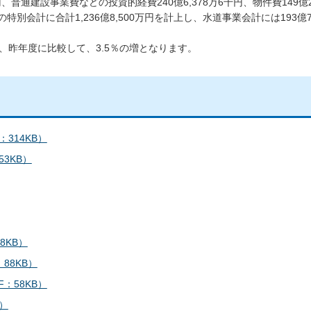
普通建設事業費などの投資的経費240億6,378万6千円、物件費149億2
の特別会計に合計1,236億8,500万円を計上し、水道事業会計には193億7
り、昨年度に比較して、3.5％の増となります。
314KB）
3KB）
8KB）
88KB）
：58KB）
）