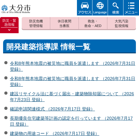
アクセ
foreign
検索
メニュ
大分市
ス
ー
防災・緊
防災危機
休日夜間
救急・
大気汚染
急情報
管理情報
当番医
救命・AED
監視情報
防災緊
急情報
を開く
開発建築指導課 情報一覧
令和8年熊本地震の被災地に職員を派遣します （2026年7月31日
登録）
令和8年熊本地震の被災地に職員を派遣します （2026年7月31日
登録）
建設リサイクル法に基づく届出・建築物除却届について （2026
年7月23日 登録）
確認申請関連様式 （2026年7月17日 登録）
長期優良住宅建築等計画の認定を行っています （2026年7月17
日 登録）
建築物の用途コード （2026年7月17日 登録）