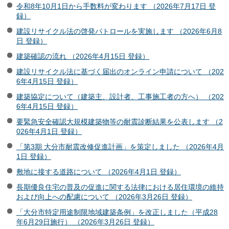
令和8年10月1日から手数料が変わります （2026年7月17日 登
録）
建設リサイクル法の啓発パトロールを実施します （2026年6月8
日 登録）
建築確認の流れ （2026年4月15日 登録）
建設リサイクル法に基づく届出のオンライン申請について （202
6年4月15日 登録）
建築協定について（建築主、設計者、工事施工者の方へ） （202
6年4月15日 登録）
要緊急安全確認大規模建築物等の耐震診断結果を公表します （2
026年4月1日 登録）
「第3期 大分市耐震改修促進計画」を策定しました （2026年4月
1日 登録）
敷地に接する道路について （2026年4月1日 登録）
長期優良住宅の普及の促進に関する法律における居住環境の維持
および向上への配慮について （2026年3月26日 登録）
「大分市特定用途制限地域建築条例」を改正しました（平成28
年6月29日施行） （2026年3月26日 登録）