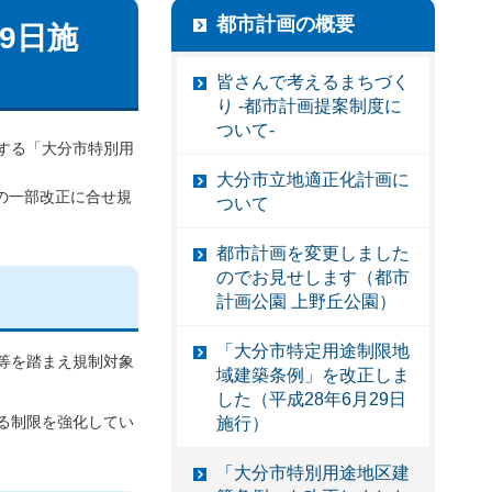
都市計画の概要
9日施
皆さんで考えるまちづく
り -都市計画提案制度に
ついて-
する「大分市特別用
大分市立地適正化計画に
の一部改正に合せ規
ついて
都市計画を変更しました
のでお見せします（都市
計画公園 上野丘公園）
「大分市特定用途制限地
等を踏まえ規制対象
域建築条例」を改正しま
した（平成28年6月29日
る制限を強化してい
施行）
「大分市特別用途地区建