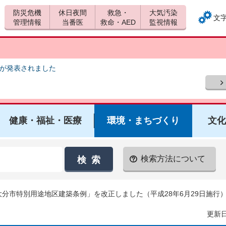
防災危機
休日夜間
救急・
大気汚染
文
管理情報
当番医
救命・AED
監視情報
報が発表されました
健康・福祉・医療
環境・まちづくり
文化
検索方法について
大分市特別用途地区建築条例」を改正しました（平成28年6月29日施行
更新日