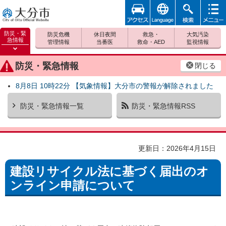
アクセ
foreign
検索
メニュ
大分市
ス
ー
防災・緊
防災危機
休日夜間
救急・
大気汚染
急情報
管理情報
当番医
救命・AED
監視情報
防災緊
急情報
防災・緊急情報
閉じる
を開く
8月8日 10時22分 【気象情報】大分市の警報が解除されました
防災・緊急情報一覧
防災・緊急情報RSS
更新日：2026年4月15日
建設リサイクル法に基づく届出のオ
ンライン申請について