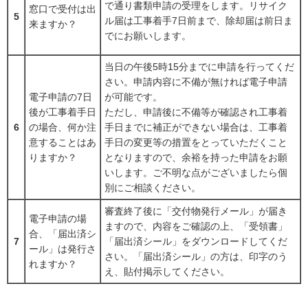
で通り書類申請の受理をします。リサイク
窓口で受付は出
5
ル届は工事着手7日前まで、除却届は前日ま
来ますか？
でにお願いします。
当日の午後5時15分までに申請を行ってくだ
さい。申請内容に不備が無ければ電子申請
電子申請の7日
が可能です。
後が工事着手日
ただし、申請後に不備等が確認され工事着
6
の場合、何か注
手日までに補正ができない場合は、工事着
意することはあ
手日の変更等の措置をとっていただくこと
りますか？
となりますので、余裕を持った申請をお願
いします。ご不明な点がございましたら個
別にご相談ください。
審査終了後に「交付物発行メール」が届き
電子申請の場
ますので、内容をご確認の上、「受領書」
合、「届出済シ
7
「届出済シール」をダウンロードしてくだ
ール」は発行さ
さい。「届出済シール」の方は、印字のう
れますか？
え、貼付掲示してください。