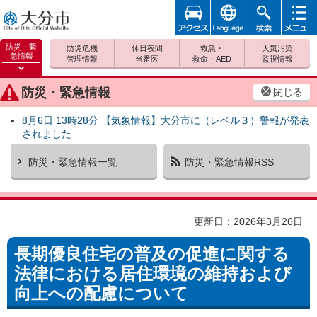
アクセ
foreign
検索
メニュ
大分市
ス
ー
防災・緊
防災危機
休日夜間
救急・
大気汚染
急情報
管理情報
当番医
救命・AED
監視情報
防災緊
急情報
防災・緊急情報
閉じる
を開く
8月6日 13時28分 【気象情報】大分市に（レベル３）警報が発表
されました
防災・緊急情報一覧
防災・緊急情報RSS
更新日：2026年3月26日
長期優良住宅の普及の促進に関する
法律における居住環境の維持および
向上への配慮について