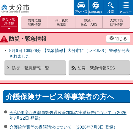
アクセ
foreign
検索
メニュ
大分市
ス
ー
防災・緊
防災危機
休日夜間
救急・
大気汚染
急情報
管理情報
当番医
救命・AED
監視情報
防災緊
急情報
防災・緊急情報
閉じる
を開く
8月6日 13時28分 【気象情報】大分市に（レベル３）警報が発表
されました
防災・緊急情報一覧
防災・緊急情報RSS
介護保険サービス等事業者の方へ
令和7年度介護職員等処遇改善加算の実績報告について （2026
年7月22日 登録）
介護給付費等の過誤請求について （2026年7月3日 登録）