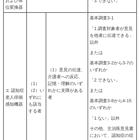
および体
「3.できない」
位変換器
基本調査3-1
「1.調査対象者が意見
を他者に伝達できる」
以外
または
基本調査3-2から3-7の
いずれか
（1）意見の伝達、
介護者への反応、
「2.できない」
（1）
記憶・理解のいず
または
エ 認知症
（2）い
れかに支障がある
老人徘徊
ずれに
者
基本調査3-8から4-15
感知機器
も該当
のいずれか
する者
「1.ない」以外
その他、主治医意見書
において、認知症の症