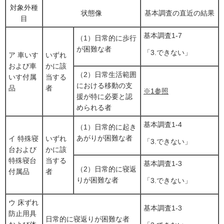
対象外種
状態像
基本調査の直近の結果
目
基本調査1-7
（1）日常的に歩行
が困難な者
「3.できない」
ア 車いす
いずれ
および車
かに該
（2）日常生活範囲
いす付属
当する
における移動の支
品
者
※1参照
援が特に必要と認
められる者
基本調査1-4
（1）日常的に起き
あがりが困難な者
イ 特殊寝
いずれ
「3.できない」
台および
かに該
特殊寝台
当する
基本調査1-3
（2）日常的に寝返
付属品
者
りが困難な者
「3.できない」
ウ 床ずれ
基本調査1-3
防止用具
日常的に寝返りが困難な者