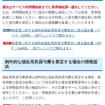
届出はサービス利用開始前までに長寿福祉課へ提出してください。
なお、利用開始前までに提出が困難な場合については至急、長寿福
祉課にご相談ください。届出をせず利用した貸与費や届出前に利用
した貸与費を算定した場合は介護報酬を返還していただきます。
軽度者に対する例外的福祉用具貸与費算定に係る届出書（ワ
ード：62KB）（別ウィンドウで開きます）
軽度者に対する例外的福祉用具貸与費算定に係る届出書（PD
F：144KB）（別ウィンドウで開きます）
例外的な福祉用具貸与費を算定する場合の情報提
供
福祉用具貸与事業者は例外的な福祉用具貸与費を算定する場合、基
本調査の直近の結果について担当居宅介護支援事業者等から文書に
よる情報提供を受け確認を行い、その文書をサービス記録と併せて
保存してください。なお、情報提供にかかる文書の参考例を作成し
ましたので、ご活用ください。