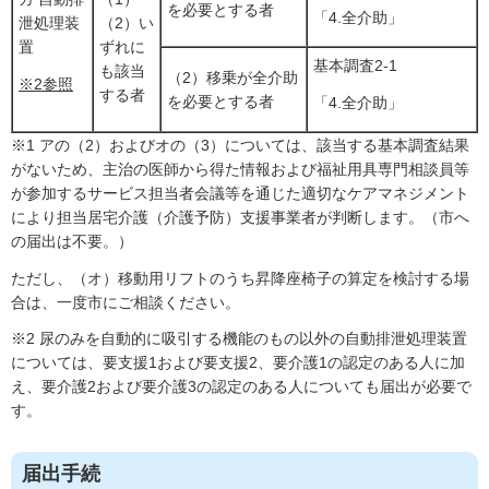
を必要とする者
「4.全介助」
泄処理装
（2）い
置
ずれに
基本調査2-1
も該当
（2）移乗が全介助
※2参照
する者
を必要とする者
「4.全介助」
※1 アの（2）およびオの（3）については、該当する基本調査結果
がないため、主治の医師から得た情報および福祉用具専門相談員等
が参加するサービス担当者会議等を通じた適切なケアマネジメント
により担当居宅介護（介護予防）支援事業者が判断します。（市へ
の届出は不要。）
ただし、（オ）移動用リフトのうち昇降座椅子の算定を検討する場
合は、一度市にご相談ください。
※2 尿のみを自動的に吸引する機能のもの以外の自動排泄処理装置
については、要支援1および要支援2、要介護1の認定のある人に加
え、要介護2および要介護3の認定のある人についても届出が必要で
す。
届出手続