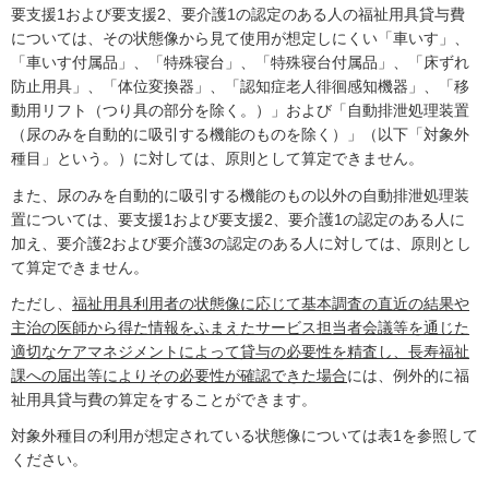
要支援1および要支援2、要介護1の認定のある人の福祉用具貸与費
については、その状態像から見て使用が想定しにくい「車いす」、
「車いす付属品」、「特殊寝台」、「特殊寝台付属品」、「床ずれ
防止用具」、「体位変換器」、「認知症老人徘徊感知機器」、「移
動用リフト（つり具の部分を除く。）」および「自動排泄処理装置
（尿のみを自動的に吸引する機能のものを除く）」（以下「対象外
種目」という。）に対しては、原則として算定できません。
また、尿のみを自動的に吸引する機能のもの以外の自動排泄処理装
置については、要支援1および要支援2、要介護1の認定のある人に
加え、要介護2および要介護3の認定のある人に対しては、原則とし
て算定できません。
ただし、
福祉用具利用者の状態像に応じて基本調査の直近の結果や
主治の医師から得た情報をふまえたサービス担当者会議等を通じた
適切なケアマネジメントによって貸与の必要性を精査し、長寿福祉
課への届出等によりその必要性が確認できた場合
には、例外的に福
祉用具貸与費の算定をすることができます。
対象外種目の利用が想定されている状態像については表1を参照して
ください。