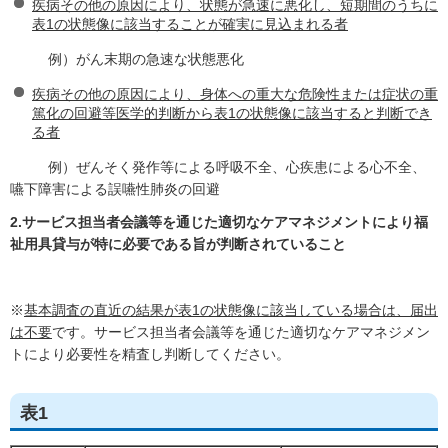
疾病その他の原因により、状態が急速に悪化し、短期間のうちに
表1の状態像に該当することが確実に見込まれる者
例）がん末期の急速な状態悪化
疾病その他の原因により、身体への重大な危険性または症状の重
篤化の回避等医学的判断から表1の状態像に該当すると判断でき
る者
例）ぜんそく発作等による呼吸不全、心疾患による心不全、
嚥下障害による誤嚥性肺炎の回避
2.サービス担当者会議等を通じた適切なケアマネジメントにより福
祉用具貸与が特に必要である旨が判断されていること
※
基本調査の直近の結果が表1の状態像に該当している場合は、届出
は不要
です。サービス担当者会議等を通じた適切なケアマネジメン
トにより必要性を精査し判断してください。
表1