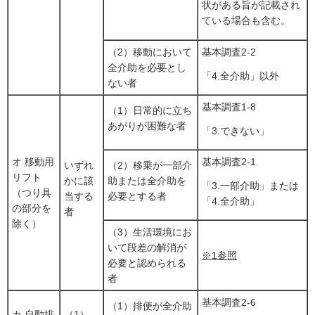
状がある旨が記載され
ている場合も含む。
（2）移動において
基本調査2-2
全介助を必要とし
「4.全介助」以外
ない者
基本調査1-8
（1）日常的に立ち
あがりが困難な者
「3.できない」
オ 移動用
基本調査2-1
いずれ
（2）移乗が一部介
リフト
かに該
助または全介助を
「3.一部介助」または
（つり具
当する
必要とする者
「4.全介助」
の部分を
者
除く）
（3）生活環境にお
いて段差の解消が
※1参照
必要と認められる
者
基本調査2-6
（1）排便が全介助
カ 自動排
（1）