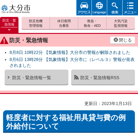
アクセ
foreign
検索
メニュ
大分市
ス
ー
防災・緊
防災危機
休日夜間
救急・
大気汚染
急情報
管理情報
当番医
救命・AED
監視情報
防災緊
急情報
防災・緊急情報
閉じる
を開く
8月8日 10時22分 【気象情報】大分市の警報が解除されました
8月6日 13時28分 【気象情報】大分市に（レベル３）警報が発表
されました
防災・緊急情報一覧
防災・緊急情報RSS
更新日：2023年1月13日
軽度者に対する福祉用具貸与費の例
外給付について