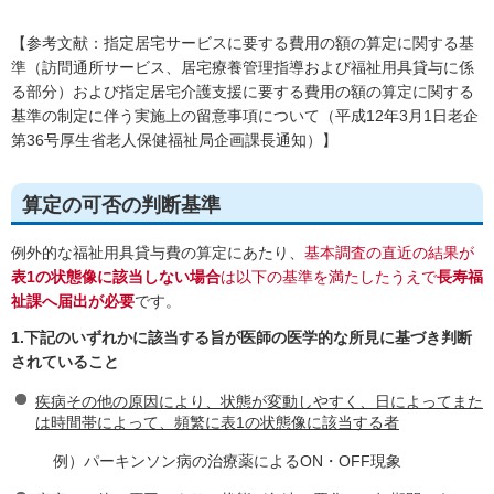
【参考文献：指定居宅サービスに要する費用の額の算定に関する基
準（訪問通所サービス、居宅療養管理指導および福祉用具貸与に係
る部分）および指定居宅介護支援に要する費用の額の算定に関する
基準の制定に伴う実施上の留意事項について（平成12年3月1日老企
第36号厚生省老人保健福祉局企画課長通知）】
算定の可否の判断基準
例外的な福祉用具貸与費の算定にあたり、
基本調査の直近の結果が
表1の状態像に該当しない場合
は以下の基準を満たしたうえで
長寿福
祉課へ届出が必要
です。
1.下記のいずれかに該当する旨が医師の医学的な所見に基づき判断
されていること
疾病その他の原因により、状態が変動しやすく、日によってまた
は時間帯によって、頻繁に表1の状態像に該当する者
例）パーキンソン病の治療薬によるON・OFF現象