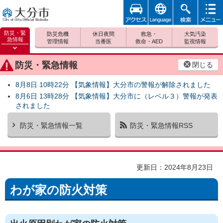
アクセ
foreign
検索
メニュ
大分市
ス
ー
防災・緊
防災危機
休日夜間
救急・
大気汚染
急情報
管理情報
当番医
救命・AED
監視情報
防災緊
急情報
防災・緊急情報
閉じる
を開く
8月8日 10時22分 【気象情報】大分市の警報が解除されました
8月6日 13時28分 【気象情報】大分市に（レベル３）警報が発表
されました
防災・緊急情報一覧
防災・緊急情報RSS
更新日：2024年8月23日
わが家の防火対策