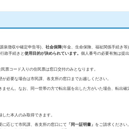
の源泉徴収や確定申告等)、
社会保障
(年金、生命保険、福祉関係手続き等
の行政手続きと
使用目的が決められています。
個人番号の必要有無は提
、住民票コード入りの住民票は窓口交付のみとなります。
履歴が必要な場合は市民課、各支所の窓口までお越しください。
できません。なお、同一世帯の方で転出届を出した方がいた場合、転出確
録した本人のみ取得できます。
要に応じて市民課、各支所の窓口にて
「同一証明書」
をご請求ください