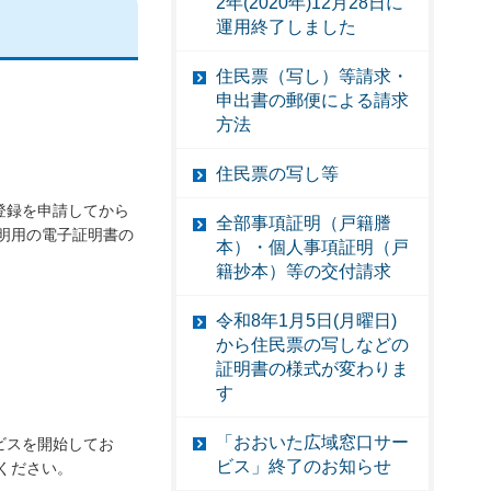
2年(2020年)12月28日に
運用終了しました
住民票（写し）等請求・
申出書の郵便による請求
方法
住民票の写し等
登録を申請してから
全部事項証明（戸籍謄
明用の電子証明書の
本）・個人事項証明（戸
籍抄本）等の交付請求
令和8年1月5日(月曜日)
から住民票の写しなどの
証明書の様式が変わりま
す
「おおいた広域窓口サー
ビスを開始してお
ビス」終了のお知らせ
ください。