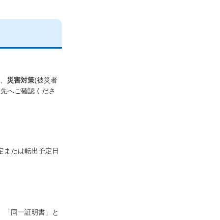
)、
災害対策
(被災者
出先へご確認くださ
定または転出予定日
。「同一証明書」と