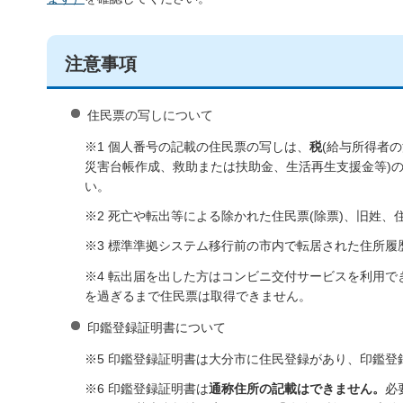
注意事項
住民票の写しについて
※1 個人番号の記載の住民票の写しは、
税
(給与所得者
災害台帳作成、救助または扶助金、生活再生支援金等)
い。
※2 死亡や転出等による除かれた住民票(除票)、旧姓
※3 標準準拠システム移行前の市内で転居された住所
※4 転出届を出した方はコンビニ交付サービスを利用
を過ぎるまで住民票は取得できません。
印鑑登録証明書について
※5 印鑑登録証明書は大分市に住民登録があり、印鑑登
※6 印鑑登録証明書は
通称住所の記載はできません。
必