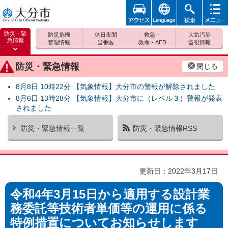
アクセ
foreign
検索
メニュ
大分市
ス
ー
防災・緊
防災危機
休日夜間
救急・
大気汚染
急情報
管理情報
当番医
救命・AED
監視情報
防災緊
急情報
防災・緊急情報
閉じる
を開く
8月8日 10時22分 【気象情報】大分市の警報が解除されました
8月6日 13時28分 【気象情報】大分市に（レベル３）警報が発表
されました
防災・緊急情報一覧
防災・緊急情報RSS
更新日：2022年3月17日
令和4年3月15日から適用する設計業
務委託等技術者単価等の運用に係る
特例措置についてお知らせします