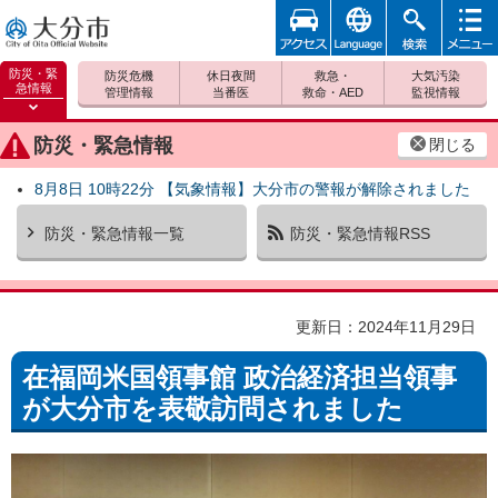
アクセ
foreign
検索
メニュ
大分市
ス
ー
防災・緊
防災危機
休日夜間
救急・
大気汚染
急情報
管理情報
当番医
救命・AED
監視情報
防災緊
急情報
防災・緊急情報
閉じる
を開く
8月8日 10時22分 【気象情報】大分市の警報が解除されました
防災・緊急情報一覧
防災・緊急情報RSS
更新日：2024年11月29日
在福岡米国領事館 政治経済担当領事
が大分市を表敬訪問されました