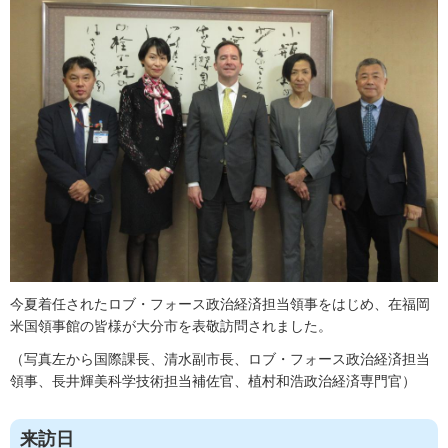
今夏着任されたロブ・フォース政治経済担当領事をはじめ、在福岡
米国領事館の皆様が大分市を表敬訪問されました。
（写真左から国際課長、清水副市長、ロブ・フォース政治経済担当
領事、長井輝美科学技術担当補佐官、植村和浩政治経済専門官）
来訪日