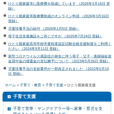
ひとり親家庭等に医療費を助成しています （2026年3月16日 登
録）
ひとり親家庭等医療費助成のオンライン申請 （2026年3月16日
登録）
児童扶養手当の給付 （2026年1月5日 登録）
母子生活支援施設をご存じですか （2025年7月24日 登録）
ひとり親家庭高等学校卒業程度認定試験合格支援制度をご利用く
ださい （2024年9月11日 登録）
新型コロナウイルス感染症の発生に伴う母子・父子・寡婦福祉資
金貸付金の償還金の支払猶予について （2023年5月26日 登録）
児童扶養手当の支給要件が一部改正されました （2022年5月10
日 登録）
ホーム
>
子育て・教育
>
子育て支援
> ひとり親家庭支援
子育て支援
子育て世帯・ヤングケアラー等へ家事・育児を支