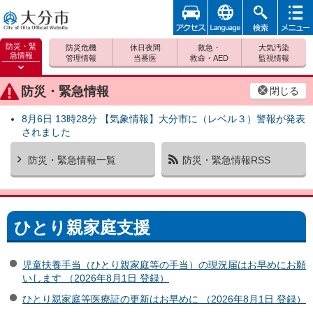
アクセ
foreign
検索
メニュ
大分市
ス
ー
防災・緊
防災危機
休日夜間
救急・
大気汚染
急情報
管理情報
当番医
救命・AED
監視情報
防災緊
急情報
防災・緊急情報
閉じる
を開く
8月6日 13時28分 【気象情報】大分市に（レベル３）警報が発表
されました
防災・緊急情報一覧
防災・緊急情報RSS
ひとり親家庭支援
児童扶養手当（ひとり親家庭等の手当）の現況届はお早めにお願
いします （2026年8月1日 登録）
ひとり親家庭等医療証の更新はお早めに （2026年8月1日 登録）