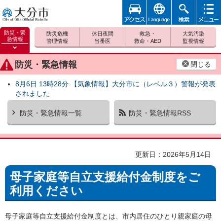
アクセ
foreign
検索
メニュ
大分市
ス
ー
防災・緊
防災危機
休日夜間
救急・
大気汚染
急情報
管理情報
当番医
救命・AED
監視情報
防災緊
急情報
防災・緊急情報
閉じる
を開く
8月6日 13時28分 【気象情報】大分市に（レベル３）警報が発表
されました
防災・緊急情報一覧
防災・緊急情報RSS
更新日：2026年5月14日
母子家庭等自立支援給付金制度をご
利用ください
母子家庭等自立支援給付金制度とは、市内居住のひとり親家庭の母