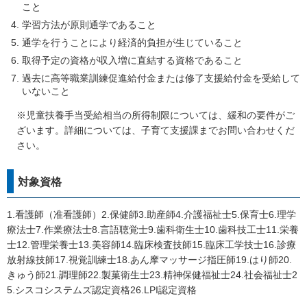
こと
学習方法が原則通学であること
通学を行うことにより経済的負担が生じていること
取得予定の資格が収入増に直結する資格であること
過去に高等職業訓練促進給付金または修了支援給付金を受給して
いないこと
※児童扶養手当受給相当の所得制限については、緩和の要件がご
ざいます。詳細については、子育て支援課までお問い合わせくだ
さい。
対象資格
1.看護師（准看護師）2.保健師3.助産師4.介護福祉士5.保育士6.理学
療法士7.作業療法士8.言語聴覚士9.歯科衛生士10.歯科技工士11.栄養
士12.管理栄養士13.美容師14.臨床検査技師15.臨床工学技士16.診療
放射線技師17.視覚訓練士18.あん摩マッサージ指圧師19.はり師20.
きゅう師21.調理師22.製菓衛生士23.精神保健福祉士24.社会福祉士2
5.シスコシステムズ認定資格26.LPI認定資格