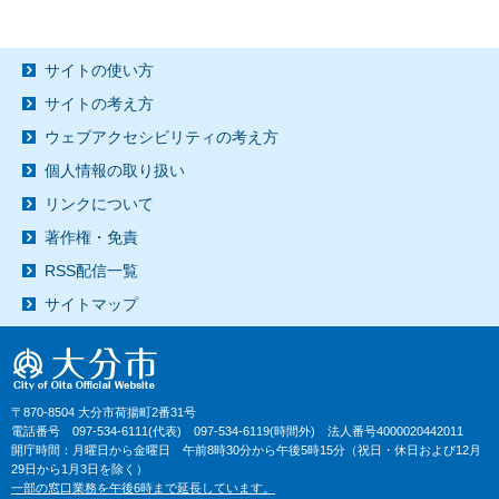
サイトの使い方
サイトの考え方
ウェブアクセシビリティの考え方
個人情報の取り扱い
リンクについて
著作権・免責
RSS配信一覧
サイトマップ
〒870-8504 大分市荷揚町2番31号
電話番号 097-534-6111(代表) 097-534-6119(時間外) 法人番号4000020442011
開庁時間：月曜日から金曜日 午前8時30分から午後5時15分（祝日・休日および12月
29日から1月3日を除く）
一部の窓口業務を午後6時まで延長しています。