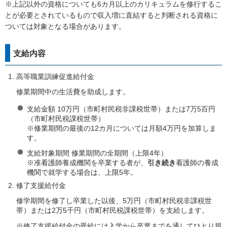
※上記以外の資格についても6カ月以上のカリキュラムを修行するこ
とが必要とされているもので収入増に直結すると判断される資格に
ついては対象となる場合があります。
支給内容
高等職業訓練促進給付金
修業期間中の生活費を助成します。
支給金額 10万円（市町村民税非課税世帯）または7万5百円
（市町村民税課税世帯）
※修業期間の最後の12カ月については月額4万円を加算しま
す。
支給対象期間 修業期間の全期間（上限4年）
※准看護師養成機関を卒業する者が、
引き続き
看護師の養成
機関で就学する場合は、上限5年。
修了支援給付金
修学期間を修了し卒業した以後、5万円（市町村民税非課税世
帯）または2万5千円（市町村民税課税世帯）を支給します。
※修了支援給付金の受給には入学から卒業までを通してひとり親