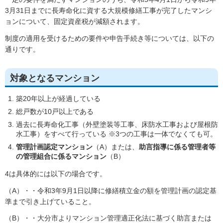
3月31日までに長寿命化に資する大規模修繕工事が完了したマンシ
ョンについて、固定資産税が減額されます。
制度の適用を受けるための要件や申告手続き等については、以下の
通りです。
対象となるマンション
築20年以上が経過している
総戸数が10戸以上である
過去に長寿命化工事（外壁塗装等工事、床防水工事および屋根防
水工事）をすべて行っている ※3つの工事は一体でなくても可。
管理計画認定マンション
（A）または、
助言指導に係る管理者等
の管理組合に係るマンション
（B）
4は具体的には以下の場合です。
（A）・・令和3年9月1日以降に修繕積立金の額を管理計画の認定基
準まで引き上げていること。
（B）・・大分市よりマンション管理適正化法に基づく助言または