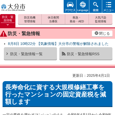
アクセ
foreign
検索
メニュ
大分市
ス
ー
防災・緊
防災危機
休日夜間
救急・
大気汚染
急情報
管理情報
当番医
救命・AED
監視情報
防災緊
急情報
防災・緊急情報
閉じる
を開く
8月8日 10時22分 【気象情報】大分市の警報が解除されました
防災・緊急情報一覧
防災・緊急情報RSS
更新日：2025年4月1日
長寿命化に資する大規模修繕工事を
行ったマンションの固定資産税を減
額します
一定の要件を満たすマンションのうち、令和5年4月1日から令和9年