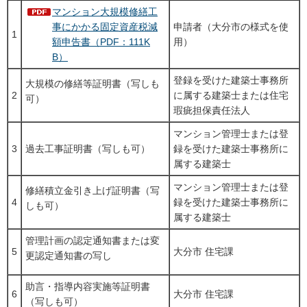
マンション大規模修繕工
事にかかる固定資産税減
申請者（大分市の様式を使
1
額申告書（PDF：111K
用）
B）
登録を受けた建築士事務所
大規模の修繕等証明書（写しも
2
に属する建築士または住宅
可）
瑕疵担保責任法人
マンション管理士または登
3
過去工事証明書（写しも可）
録を受けた建築士事務所に
属する建築士
マンション管理士または登
修繕積立金引き上げ証明書（写
4
録を受けた建築士事務所に
しも可）
属する建築士
管理計画の認定通知書または変
5
大分市 住宅課
更認定通知書の写し
助言・指導内容実施等証明書
6
大分市 住宅課
（写しも可）