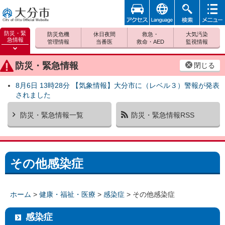
アクセ
foreign
検索
メニュ
大分市
ス
ー
防災・緊
防災危機
休日夜間
救急・
大気汚染
急情報
管理情報
当番医
救命・AED
監視情報
防災緊
急情報
防災・緊急情報
閉じる
を開く
8月6日 13時28分 【気象情報】大分市に（レベル３）警報が発表
されました
防災・緊急情報一覧
防災・緊急情報RSS
その他感染症
ホーム
>
健康・福祉・医療
>
感染症
> その他感染症
感染症