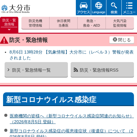
アクセ
foreign
検索
メニュ
大分市
ス
ー
防災・緊
防災危機
休日夜間
救急・
大気汚染
急情報
管理情報
当番医
救命・AED
監視情報
防災緊
急情報
防災・緊急情報
閉じる
を開く
8月6日 13時28分 【気象情報】大分市に（レベル３）警報が発表
されました
防災・緊急情報一覧
防災・緊急情報RSS
新型コロナウイルス感染症
医療機関の皆様へ（新型コロナウイルス感染症関連のお知らせ）
（2026年8月5日 登録）
新型コロナウイルス感染症の罹患後症状（後遺症）について （2
026年8月5日 登録）