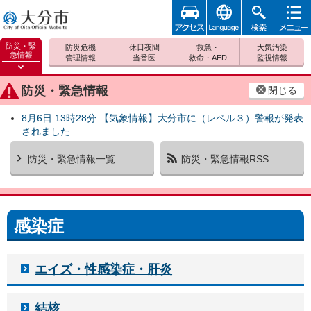
アクセ
foreign
検索
メニュ
大分市
ス
ー
防災・緊
防災危機
休日夜間
救急・
大気汚染
急情報
管理情報
当番医
救命・AED
監視情報
防災緊
急情報
防災・緊急情報
閉じる
を開く
8月6日 13時28分 【気象情報】大分市に（レベル３）警報が発表
されました
防災・緊急情報一覧
防災・緊急情報RSS
感染症
エイズ・性感染症・肝炎
結核