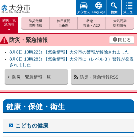
アクセ
foreign
検索
メニュ
大分市
ス
ー
防災・緊
防災危機
休日夜間
救急・
大気汚染
急情報
管理情報
当番医
救命・AED
監視情報
防災緊
急情報
防災・緊急情報
閉じる
を開く
8月8日 10時22分 【気象情報】大分市の警報が解除されました
8月6日 13時28分 【気象情報】大分市に（レベル３）警報が発表
されました
防災・緊急情報一覧
防災・緊急情報RSS
健康・保健・衛生
こどもの健康