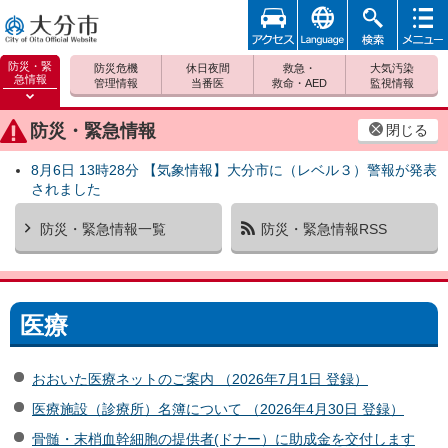
アクセ
foreign
検索
メニュ
大分市
ス
ー
防災・緊
防災危機
休日夜間
救急・
大気汚染
急情報
管理情報
当番医
救命・AED
監視情報
防災緊
急情報
防災・緊急情報
閉じる
を開く
8月6日 13時28分 【気象情報】大分市に（レベル３）警報が発表
されました
防災・緊急情報一覧
防災・緊急情報RSS
医療
おおいた医療ネットのご案内 （2026年7月1日 登録）
医療施設（診療所）名簿について （2026年4月30日 登録）
骨髄・末梢血幹細胞の提供者(ドナー）に助成金を交付します