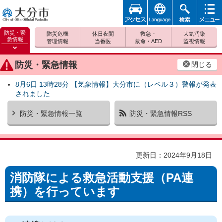
アクセ
foreign
検索
メニュ
大分市
ス
ー
防災・緊
防災危機
休日夜間
救急・
大気汚染
急情報
管理情報
当番医
救命・AED
監視情報
防災緊
急情報
防災・緊急情報
閉じる
を開く
8月6日 13時28分 【気象情報】大分市に（レベル３）警報が発表
されました
防災・緊急情報一覧
防災・緊急情報RSS
更新日：2024年9月18日
消防隊による救急活動支援（PA連
携）を行っています