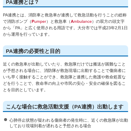
PA連携とは？
PA連携とは、消防車と救急車が連携して救急活動を行うことの総称
で消防ポンプ（
P
umper
）と救急車（
A
mbulance
）の双方の頭文字
から「PA」と広く使用される用語です。大分市では平成23年2月1日
から運用を行っています。
PA連携の必要性と目的
近くの救急車が出動していたり、救急隊だけでは搬送が困難なこと
が予想される場合に、消防隊が救急現場に出動することで傷病者に
いち早く接触することができ、救急隊と連携した救護や救命処置な
どを行うことで、救命率の向上や市民の安心・安全の確保を図るこ
とを目的としています。
こんな場合に救急活動支援（PA連携）出動します
心肺停止状態が疑われる傷病者の発生時に、近くの救急隊が出動
しており現場到着が遅れると予想される場合