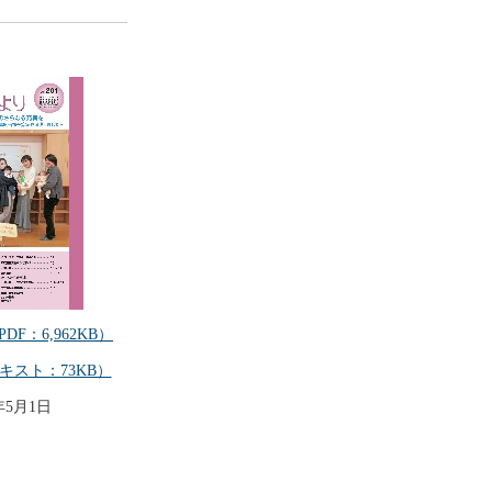
PDF：6,962KB）
キスト：73KB）
年5月1日