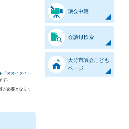
議会中継
会議録検索
大分市議会こども
ページ
ト「オオイタイー
ます。
等が必要となりま