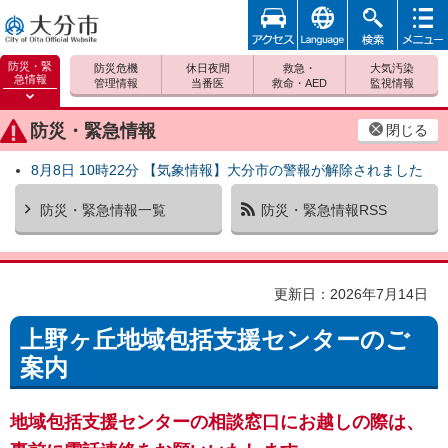
アクセ
foreign
検索
メニュ
大分市
ス
ー
防災・緊
防災危機
休日夜間
救急・
大気汚染
急情報
管理情報
当番医
救命・AED
監視情報
防災緊
急情報
防災・緊急情報
閉じる
を開く
8月8日 10時22分 【気象情報】大分市の警報が解除されました
防災・緊急情報一覧
防災・緊急情報RSS
更新日：2026年7月14日
上野ヶ丘地域包括支援センターのご
案内
地域包括支援センターの相談窓口にお越しの際は、