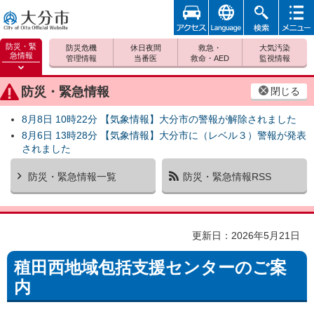
アクセ
foreign
検索
メニュ
大分市
ス
ー
防災・緊
防災危機
休日夜間
救急・
大気汚染
急情報
管理情報
当番医
救命・AED
監視情報
防災緊
急情報
防災・緊急情報
閉じる
を開く
8月8日 10時22分 【気象情報】大分市の警報が解除されました
8月6日 13時28分 【気象情報】大分市に（レベル３）警報が発表
されました
防災・緊急情報一覧
防災・緊急情報RSS
更新日：2026年5月21日
稙田西地域包括支援センターのご案
内