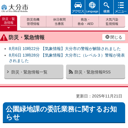
アクセ
foreign
検索
メニュ
大分市
ス
ー
防災・緊
防災危機
休日夜間
救急・
大気汚染
急情報
管理情報
当番医
救命・AED
監視情報
防災緊
急情報
防災・緊急情報
閉じる
を開く
8月8日 10時22分 【気象情報】大分市の警報が解除されました
8月6日 13時28分 【気象情報】大分市に（レベル３）警報が発表
されました
防災・緊急情報一覧
防災・緊急情報RSS
更新日：2025年11月21日
公園緑地課の委託業務に関するお知
らせ