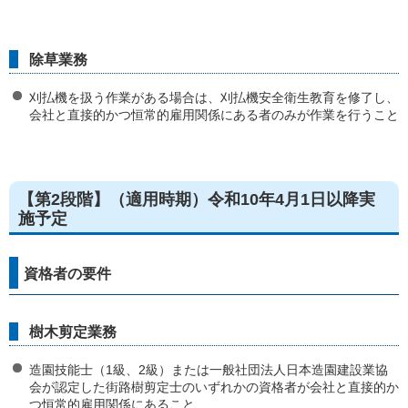
除草業務
刈払機を扱う作業がある場合は、刈払機安全衛生教育を修了し、
会社と直接的かつ恒常的雇用関係にある者のみが作業を行うこと
【第2段階】（適用時期）令和10年4月1日以降実
施予定
資格者の要件
樹木剪定業務
造園技能士（1級、2級）または一般社団法人日本造園建設業協
会が認定した街路樹剪定士のいずれかの資格者が会社と直接的か
つ恒常的雇用関係にあること