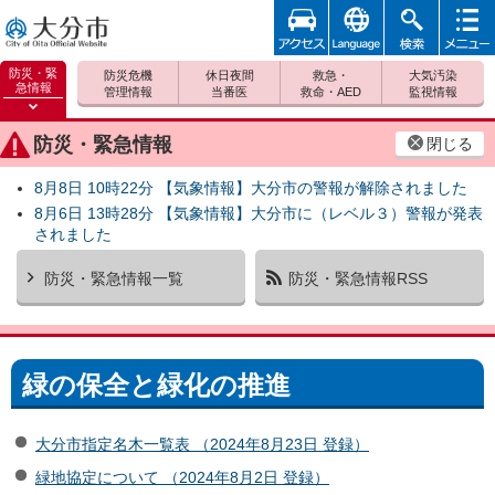
アクセ
foreign
検索
メニュ
大分市
ス
ー
防災・緊
防災危機
休日夜間
救急・
大気汚染
急情報
管理情報
当番医
救命・AED
監視情報
防災緊
急情報
防災・緊急情報
閉じる
を開く
8月8日 10時22分 【気象情報】大分市の警報が解除されました
8月6日 13時28分 【気象情報】大分市に（レベル３）警報が発表
されました
防災・緊急情報一覧
防災・緊急情報RSS
緑の保全と緑化の推進
大分市指定名木一覧表 （2024年8月23日 登録）
緑地協定について （2024年8月2日 登録）