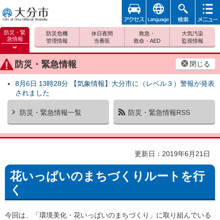
アクセ
foreign
検索
メニュ
大分市
ス
ー
防災・緊
防災危機
休日夜間
救急・
大気汚染
急情報
管理情報
当番医
救命・AED
監視情報
防災緊
急情報
防災・緊急情報
閉じる
を開く
8月6日 13時28分 【気象情報】大分市に（レベル３）警報が発表
されました
防災・緊急情報一覧
防災・緊急情報RSS
更新日：2019年6月21日
花いっぱいのまちづくりルートを行
く
今回は、「環境美化・花いっぱいのまちづくり」に取り組んでいる