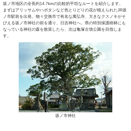
坂ノ市地区の全長約14.7kmの比較的平坦なルートを紹介します。
まずはアリッサムやハボタンなど色とりどりの花が植えられたJR坂
ノ市駅前を出発。物々交換市で有名な萬弘寺、大きなクスノキがそ
びえる坂ノ市神社の前を通り、日吉神社へ。県の特別保護樹林にも
なっている神社の森を散策したら、次は亀塚古墳公園を目指しま
す。
坂ノ市神社