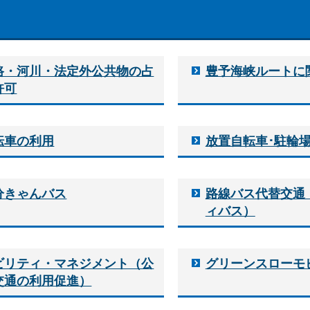
路・河川・法定外公共物の占
豊予海峡ルートに
許可
転車の利用
放置自転車･駐輪
分きゃんバス
路線バス代替交通
ィバス）
ビリティ・マネジメント（公
グリーンスローモ
交通の利用促進）