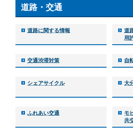
道路・交通
道路に関する情報
道
用
交通渋滞対策
自
シェアサイクル
大
ふれあい交通
モ
共