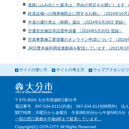
道路にはみ出した庭木は、早めの剪定をお願いします （2
鉄道設備への飛来物防止に関するお願い （2024年10月2
市道の通行禁止（制限）届出 （2024年5月28日 登録）
交通安全施設等設置申請書 （2024年5月20日 登録）
市道事業施工要望書のオンライン申請について （2024年
JR日豊本線利用促進動画を配信しています （2021年3月
サイトの使い方
サイトの考え方
ウェブアクセシビ
〒870-8504 大分市荷揚町2番31号
電話番号 097-534-6111(代表) 097-534-6119(時間外) 法人
開庁時間：月曜日から金曜日 午前8時30分から午後5時15分（
一部の窓口業務を午後6時まで延長しています。
Copyright(C) OITA CITY. All Rights Reserved.