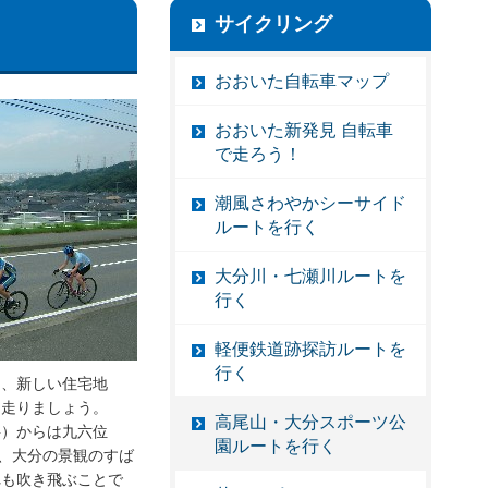
サイクリング
おおいた自転車マップ
おおいた新発見 自転車
で走ろう！
潮風さわやかシーサイド
ルートを行く
大分川・七瀬川ルートを
行く
軽便鉄道跡探訪ルートを
行く
て、新しい住宅地
と走りましょう。
高尾山・大分スポーツ公
料）からは九六位
園ルートを行く
め、大分の景観のすば
れも吹き飛ぶことで