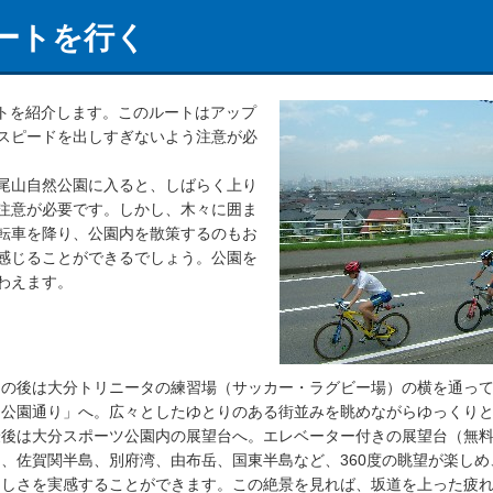
ートを行く
ートを紹介します。このルートはアップ
スピードを出しすぎないよう注意が必
尾山自然公園に入ると、しばらく上り
注意が必要です。しかし、木々に囲ま
転車を降り、公園内を散策するのもお
感じることができるでしょう。公園を
わえます。
その後は大分トリニータの練習場（サッカー・ラグビー場）の横を通っ
「公園通り」へ。広々としたゆとりのある街並みを眺めながらゆっくり
最後は大分スポーツ公園内の展望台へ。エレベーター付きの展望台（無
山、佐賀関半島、別府湾、由布岳、国東半島など、360度の眺望が楽し
らしさを実感することができます。この絶景を見れば、坂道を上った疲