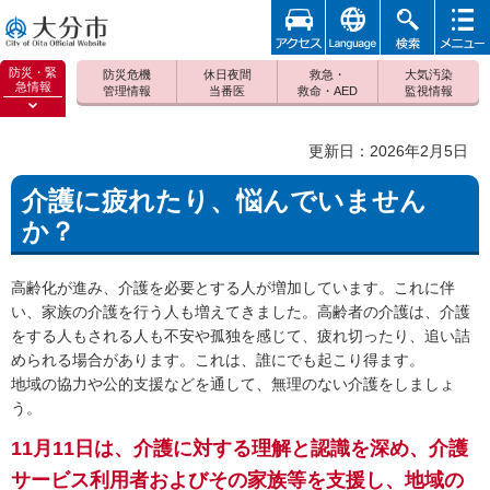
アクセ
foreign
検索
メニュ
大分市
ス
ー
防災・緊
防災危機
休日夜間
救急・
大気汚染
急情報
管理情報
当番医
救命・AED
監視情報
防災緊
急情報
更新日：2026年2月5日
を開く
介護に疲れたり、悩んでいません
か？
高齢化が進み、介護を必要とする人が増加しています。これに伴
い、家族の介護を行う人も増えてきました。高齢者の介護は、介護
をする人もされる人も不安や孤独を感じて、疲れ切ったり、追い詰
められる場合があります。これは、誰にでも起こり得ます。
地域の協力や公的支援などを通して、無理のない介護をしましょ
う。
11月11日は、介護に対する理解と認識を深め、介護
サービス利用者およびその家族等を支援し、地域の