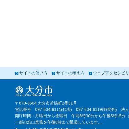
サイトの使い方
サイトの考え方
ウェブアクセシビ
〒870-8504 大分市荷揚町2番31号
電話番号 097-534-6111(代表) 097-534-6119(時間外) 法人
開庁時間：月曜日から金曜日 午前8時30分から午後5時15分（
一部の窓口業務を午後6時まで延長しています。