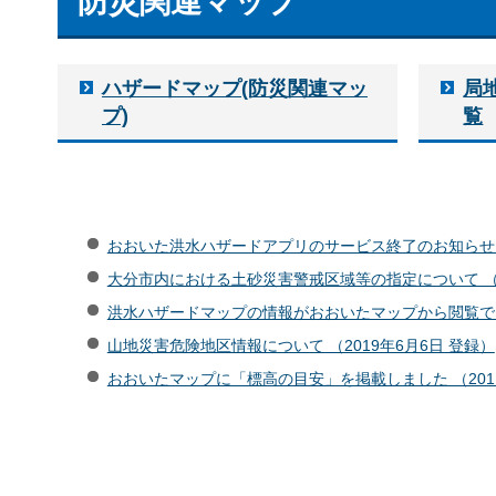
防災関連マップ
ハザードマップ(防災関連マッ
局
プ)
覧
おおいた洪水ハザードアプリのサービス終了のお知らせ （2
大分市内における土砂災害警戒区域等の指定について （20
洪水ハザードマップの情報がおおいたマップから閲覧できま
山地災害危険地区情報について （2019年6月6日 登録）
おおいたマップに「標高の目安」を掲載しました （2011