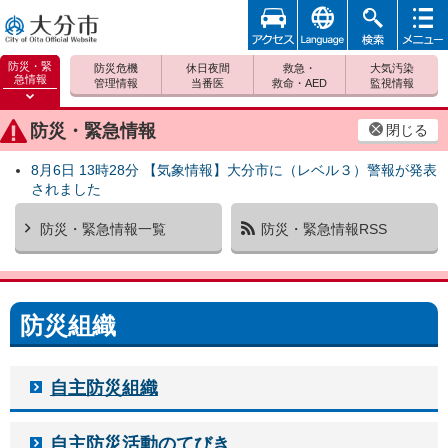
アクセ
foreign
検索
メニュ
大分市
ス
ー
防災・緊
防災危機
休日夜間
救急・
大気汚染
急情報
管理情報
当番医
救命・AED
監視情報
防災緊
急情報
防災・緊急情報
閉じる
を開く
8月6日 13時28分 【気象情報】大分市に（レベル３）警報が発表
されました
防災・緊急情報一覧
防災・緊急情報RSS
防災組織
自主防災組織
自主防災活動のてびき