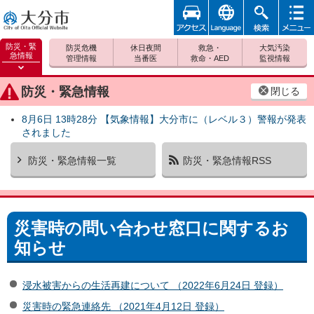
アクセ
foreign
検索
メニュ
大分市
ス
ー
防災・緊
防災危機
休日夜間
救急・
大気汚染
急情報
管理情報
当番医
救命・AED
監視情報
防災緊
急情報
防災・緊急情報
閉じる
を開く
8月6日 13時28分 【気象情報】大分市に（レベル３）警報が発表
されました
防災・緊急情報一覧
防災・緊急情報RSS
災害時の問い合わせ窓口に関するお
知らせ
浸水被害からの生活再建について （2022年6月24日 登録）
災害時の緊急連絡先 （2021年4月12日 登録）