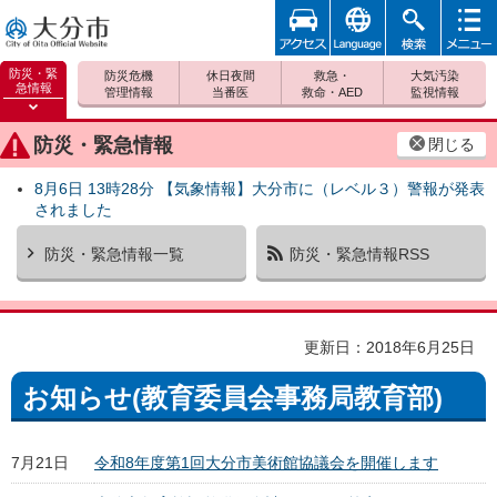
アクセ
foreign
検索
メニュ
大分市
ス
ー
防災・緊
防災危機
休日夜間
救急・
大気汚染
急情報
管理情報
当番医
救命・AED
監視情報
防災緊
急情報
防災・緊急情報
閉じる
を開く
8月6日 13時28分 【気象情報】大分市に（レベル３）警報が発表
されました
防災・緊急情報一覧
防災・緊急情報RSS
更新日：2018年6月25日
お知らせ(教育委員会事務局教育部)
7月21日
令和8年度第1回大分市美術館協議会を開催します