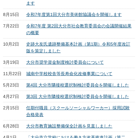
ます
8月15日
令和7年度第1回大分市美術館協議会を開催します
7月22日
令和7年度 第2回大分市社会教育委員会の会議開催結果
の概要
10月2日
史跡大友氏遺跡整備基本計画（第1期）令和5年度改訂
版を策定しました
3月19日
大分市奨学資金制度検討委員会について
11月22日
城南中学校校舎等長寿命化改修事業について
5月23日
第4回 大分市隣接校選択制検討委員会を開催しました
4月27日
第3回 大分市隣接校選択制検討委員会を開催しました
2月15日
任期付職員（スクールソーシャルワーカー）採用試験
合格発表
6月28日
大分市教育施設整備保全計画を見直しました
4月1日
「大分市立学校における働き方改革推進計画（第二