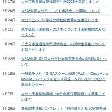
7月17日
大分市教育施設整備保全計画2026を策定しました
6月26日
令和8年度大分市「こども市議会」の開催について
6月24日
大分市立小・中学校の学校給食費を無償化します
6月1日
就学援助（医療費）の請求について【医療機関のみな
さまへ】
5月28日
「大分市返還免除型奨学資金」の奨学生募集について
お知らせします
5月22日
令和8年度 第1回大分市社会教育委員会の開催結果につ
いて
5月18日
一般競争入札「GIGAスクール端末(iPad）用CiscoMera
kiMDMデバイスライセンス調達」を行います（大分市
教育センター）
4月7日
大分っ子非常勤講師（会計年度任用職員）を募集して
います
2月26日
発掘調査速報パンフレット「府内城三之丸 武家屋敷跡