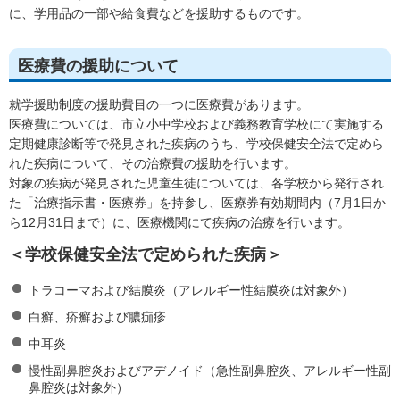
に、学用品の一部や給食費などを援助するものです。
医療費の援助について
就学援助制度の援助費目の一つに医療費があります。
医療費については、市立小中学校および義務教育学校にて実施する
定期健康診断等で発見された疾病のうち、学校保健安全法で定めら
れた疾病について、その治療費の援助を行います。
対象の疾病が発見された児童生徒については、各学校から発行され
た「治療指示書・医療券」を持参し、医療券有効期間内（7月1日か
ら12月31日まで）に、医療機関にて疾病の治療を行います。
＜学校保健安全法で定められた疾病＞
トラコーマおよび結膜炎（アレルギー性結膜炎は対象外）
白癬、疥癬および膿痂疹
中耳炎
慢性副鼻腔炎およびアデノイド（急性副鼻腔炎、アレルギー性副
鼻腔炎は対象外）