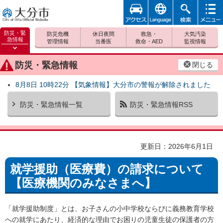
アクセ
foreign
検索
メニュ
大分市
ス
ー
防災・緊
防災危機
休日夜間
救急・
大気汚染
急情報
管理情報
当番医
救命・AED
監視情報
防災緊
急情報
防災・緊急情報
閉じる
を開く
8月8日 10時22分 【気象情報】大分市の警報が解除されました
防災・緊急情報一覧
防災・緊急情報RSS
更新日：2026年6月1日
就学援助（医療費）の請求について
【医療機関のみなさまへ】
「就学援助制度」とは、お子さんの小中学校ならびに義務教育学校
への就学にあたり、経済的な理由でお困りの児童生徒の保護者の方