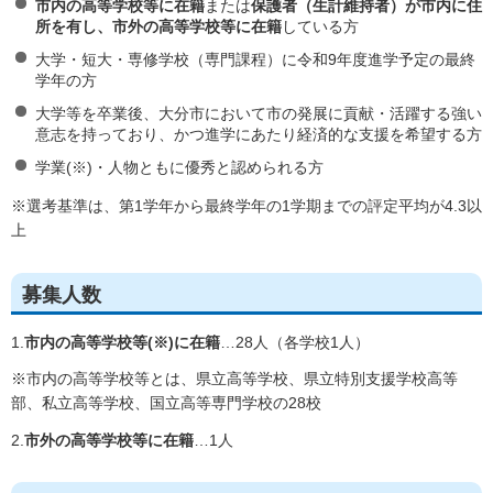
市内の高等学校等に在籍
または
保護者（生計維持者）が市内に住
所を有し、市外の高等学校等に在籍
している方
大学・短大・専修学校（専門課程）に令和9年度進学予定の最終
学年の方
大学等を卒業後、大分市において市の発展に貢献・活躍する強い
意志を持っており、かつ進学にあたり経済的な支援を希望する方
学業(※)・人物ともに優秀と認められる方
※選考基準は、第1学年から最終学年の1学期までの評定平均が4.3以
上
募集人数
1.
市内の高等学校等(※)に在籍
…28人（各学校1人）
※市内の高等学校等とは、県立高等学校、県立特別支援学校高等
部、私立高等学校、国立高等専門学校の28校
2.
市外の高等学校等に在籍
…1人