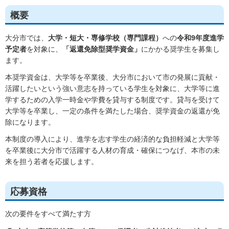
概要
大分市では、
大学・短大・専修学校（専門課程）
への
令和9年度進学
予定者
を対象に、
「返還免除型奨学資金」
にかかる奨学生を募集し
ます。
本奨学資金は、大学等を卒業後、大分市において市の発展に貢献・
活躍したいという強い意志を持っている学生を対象に、大学等に進
学するための入学一時金や学費を貸与する制度です。貸与を受けて
大学等を卒業し、一定の条件を満たした場合、奨学資金の返還が免
除になります。
本制度の導入により、進学を志す学生の経済的な負担軽減と大学等
を卒業後に大分市で活躍する人材の育成・確保につなげ、本市の未
来を担う若者を応援します。
応募資格
次の要件をすべて満たす方