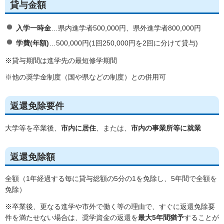
貸与金額
入学一時金
…県内進学者500,000円、県外進学者800,000円
学費(年額)
…500,000円(1回250,000円を2回に分けて貸与)
※貸与期間は進学先の最短修学期間
※他の奨学金制度（国や県などの制度）との併用可
返還免除要件
大学等を卒業後、
市内に居住
、または、
市内の事業所等に就業
返還免除額
全額（1年経過する毎に貸与総額の5分の1を免除し、5年間で全額を
免除）
※卒業後、更なる進学や市外で働く等の理由で、すぐに返還免除要
件を満たせない場合は、奨学資金の返還を
最大5年間猶予
することが