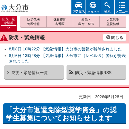
アクセ
foreign
検索
メニュ
大分市
ス
ー
防災・緊
防災危機
休日夜間
救急・
大気汚染
急情報
管理情報
当番医
救命・AED
監視情報
防災緊
急情報
防災・緊急情報
閉じる
を開く
8月8日 10時22分 【気象情報】大分市の警報が解除されました
8月6日 13時28分 【気象情報】大分市に（レベル３）警報が発表
されました
防災・緊急情報一覧
防災・緊急情報RSS
更新日：2026年5月28日
「大分市返還免除型奨学資金」の奨
学生募集についてお知らせします