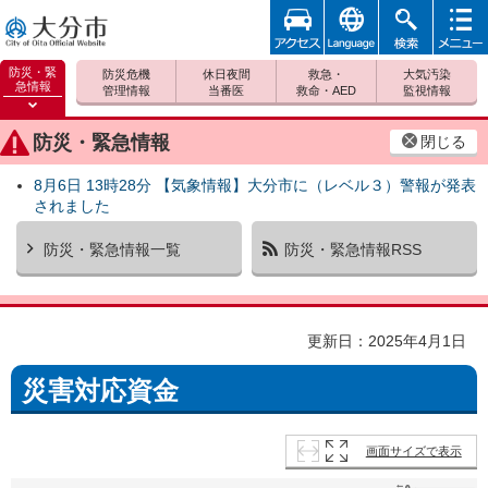
アクセ
foreign
検索
メニュ
大分市
ス
ー
防災・緊
防災危機
休日夜間
救急・
大気汚染
急情報
管理情報
当番医
救命・AED
監視情報
防災緊
急情報
防災・緊急情報
閉じる
を開く
8月6日 13時28分 【気象情報】大分市に（レベル３）警報が発表
されました
防災・緊急情報一覧
防災・緊急情報RSS
更新日：2025年4月1日
災害対応資金
画面サイズで表示