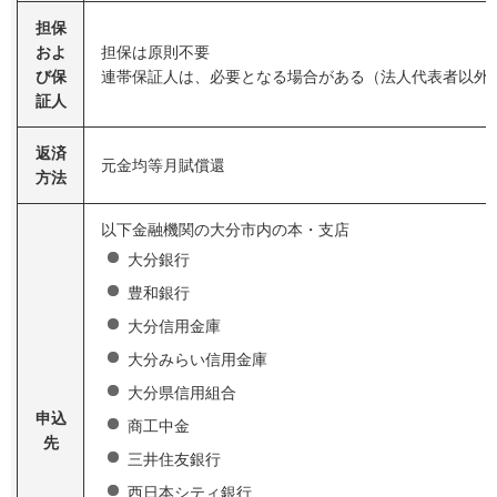
担保
およ
担保は原則不要
び保
連帯保証人は、必要となる場合がある（法人代表者以外
証人
返済
元金均等月賦償還
方法
以下金融機関の大分市内の本・支店
大分銀行
豊和銀行
大分信用金庫
大分みらい信用金庫
大分県信用組合
申込
商工中金
先
三井住友銀行
西日本シティ銀行