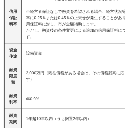
信用
※経営者保証なしで融資を希望される場合、経営状況等
保証
率に0.25％または0.45％の上乗せが発生することがあ
料率
用保証料に対し、市が全額補助します。
ただし、融資後の条件変更による追加の信用保証料につ
す。
資金
設備資金
使途
融資
2,000万円（既往債務がある場合は、その債務残高に応
限度
す）
額
融資
年0.9%
利率
融資
1年超10年以内（うち据置2年以内）
期間