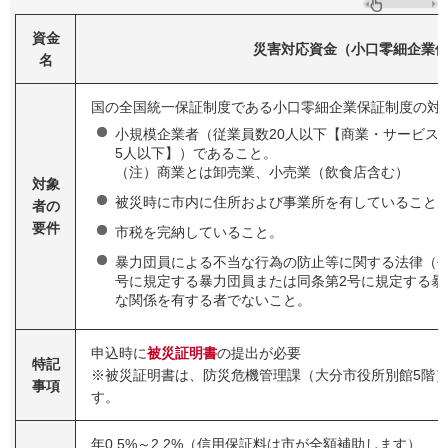
資金
災害対応資金（小口零細企業
名
国の全国統一保証制度である小口零細企業保証制度の対
小規模企業者（従業員数20人以下【商業・サービス
5人以下】）であること。
（注）商業とは卸売業、小売業（飲食店含む）
対象
被災時に市内に住所および事業所を有していること
者の
要件
市税を完納していること。
暴力団員による不当な行為の防止等に関する法律（平成
号に規定する暴力団員または同条第2号に規定する暴
な関係を有する者でないこと。
申込時に
被災証明書
の提出が必要
特記
※被災証明書は、防災危機管理課（大分市役所別館5階
事項
す。
年0.5%～2.2%（信用保証料は市が全額補助します）