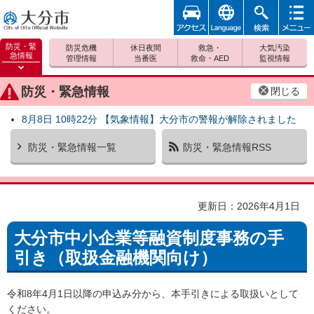
アクセ
foreign
検索
メニュ
大分市
ス
ー
防災・緊
防災危機
休日夜間
救急・
大気汚染
急情報
管理情報
当番医
救命・AED
監視情報
防災緊
急情報
防災・緊急情報
閉じる
を開く
8月8日 10時22分 【気象情報】大分市の警報が解除されました
防災・緊急情報一覧
防災・緊急情報RSS
更新日：2026年4月1日
大分市中小企業等融資制度事務の手
引き（取扱金融機関向け）
令和8年4月1日以降の申込み分から、本手引きによる取扱いとして
ください。