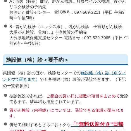
A : 市民（特定）健診、肺がん検診、肝炎ウイルス検診、胃がん
リスク検診の予約先
おおいた健診センター 電話番号：097-569-2211（平日 午前9
時～午後5時）
B : 胃がん検診（エックス線）、乳がん検診、子宮頸がん検診、
大腸がん検診、骨粗しょう症検診の予約先
大分県地域保健支援センター 電話番号：097-529-7065（平日 午
前9時～午後5時）
施設健（検）診＜要予約＞
集団健（検）診のほか、検診センターでの
施設健（検）診（別ウィ
ンドウで開きます）
でも各種健（検）診等が受診できます。（下記
の一覧表参照）
検診施設であれば、
ご都合の良い日に複数の項目をまとめて
受診
できます。駐車場も用意されています。
胃がん検診（内視鏡）については、受診できる施設が限られま
す。
「”無料送迎付き”日帰
併せて利用するとさらにおトクな