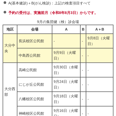
A(基本健診)＋B(がん検診)：上記の検査項目すべて
予約の受付は、実施前月（令和8年8月3日）からです。
9月の集団健（検）診会場
地区
会場
A
B
A＋B
9月8日（火曜
長浜校区公民館
-
-
日）
大分中
央
9月9日（火曜
中島西公民館
-
-
日）
9月30日（水曜
高崎公民館
-
-
日）
9月24日（火曜
にじが丘公民館
-
-
日）
大分西
部
9月18日（火曜
八幡校区公民館
-
-
日）
9月16日（火曜
神崎校区公民館
-
-