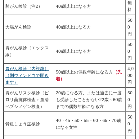
無
肺がん検診（注2）
40歳以上になる方
料
50
大腸がん検診
40歳以上になる方
0
円
50
胃がん検診（エックス
40歳以上になる方
0
線）
円
胃がん検診（内視鏡）
4,0
50歳以上の偶数年齢になる方
（先
（別ウィンドウで開き
00
着）
ます）
円
胃がんリスク検診（ピ
20歳になる方、または過去に一度
50
ロリ菌抗体検査＋血清
も受診したことがない22歳～60歳
0
ペプシノゲン検査）
までの偶数年齢になる方
円
50
40・45・50・55・60・65・70歳
骨粗しょう症検診
0
になる女性
円