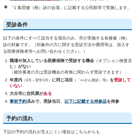
「1.集団健（検）診の会場」に記載する公民館等で実施します。
受診条件
以下の条件にすべて該当する場合のみ、市が実施する各種健（検）
診の対象です。（対象外の方に関する受診方法や費用等は、加入す
る医療保険者等へお問い合わせください。）
職場や加入している医療保険で受診する機会
（オプション検査含
む）
がない
（被扶養者の方は受診機会の有無に関わらず受診できます）
年度内
に同じ項目
を
受診して
（4月～翌年3月）
（「○○がん検診」等）
いない
大分市に住民票が
ある
事前予約
済みで、受診当日、
以下に記載する持参品
を持参
予約の流れ
下記の予約の流れが見えにくい場合はこちらからも