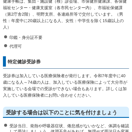
健康手帳は、集団・施設健（検）診会場、市保健所健康課、各保健
福祉センター・健康支援室（各市民センター内）、市福祉保健課
（第2庁舎2階）、明野支所、各連絡所等で交付しています。（男
性：年度中に20歳以上になる人、女性：中学生を除く15歳以上の
人）
印鑑・身分証不要
代理可
特定健診受診券
受診券は加入している医療保険者が発行します。令和7年度中に40
歳になる人～74歳の人は、加入している医療保険によって大分市が
実施している会場での受診ができない場合もあります。詳しくは加
入している医療保険者にお問い合わせください。
受診する場合は以下のことに気を付けましょう
受診当日、発熱や呼吸器症状、倦怠感がないかなど、体調を確認
して受診しましょう。体調不良があれば、無理せず受診日を変更