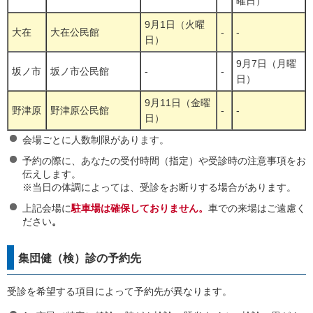
曜日）
9月1日（火曜
大在
大在公民館
-
-
日）
9月7日（月曜
坂ノ市
坂ノ市公民館
-
-
日）
9月11日（金曜
野津原
野津原公民館
-
-
日）
会場ごとに人数制限があります。
予約の際に、あなたの受付時間（指定）や受診時の注意事項をお
伝えします。
※当日の体調によっては、受診をお断りする場合があります。
上記会場に
駐車場は確保しておりません。
車での来場はご遠慮く
ださい
。
集団健（検）診の予約先
受診を希望する項目によって予約先が異なります。