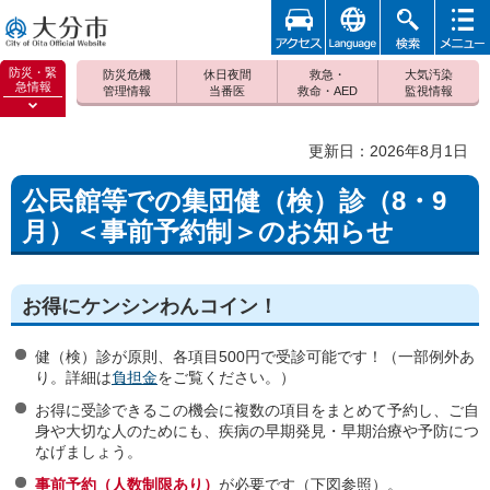
アクセ
foreign
検索
メニュ
大分市
ス
ー
防災・緊
防災危機
休日夜間
救急・
大気汚染
急情報
管理情報
当番医
救命・AED
監視情報
防災緊
急情報
更新日：2026年8月1日
を開く
公民館等での集団健（検）診（8・9
月）＜事前予約制＞のお知らせ
お得にケンシンわんコイン！
健（検）診が原則、各項目500円で受診可能です！（一部例外あ
り。詳細は
負担金
をご覧ください。）
お得に受診できるこの機会に複数の項目をまとめて予約し、ご自
身や大切な人のためにも、疾病の早期発見・早期治療や予防につ
なげましょう。
事前予約（人数制限あり）
が必要です（下図参照）。