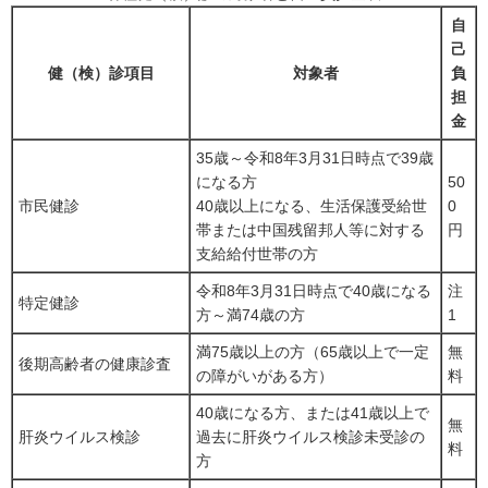
自
己
健（検）診項目
対象者
負
担
金
35歳～令和8年3月31日時点で39歳
になる方
50
市民健診
40歳以上になる、生活保護受給世
0
帯または中国残留邦人等に対する
円
支給給付世帯の方
令和8年3月31日時点で40歳になる
注
特定健診
方～満74歳の方
1
満75歳以上の方（65歳以上で一定
無
後期高齢者の健康診査
の障がいがある方）
料
40歳になる方、または41歳以上で
無
肝炎ウイルス検診
過去に肝炎ウイルス検診未受診の
料
方