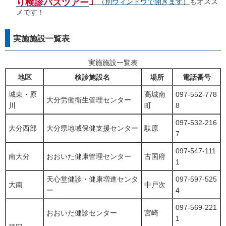
」
り検診バスツアー
（別ウィンドウで開きます）
もオスス
メです！
実施施設一覧表
実施施設一覧表
地区
検診施設名
場所
電話番号
城東・原
高城南
097-552-778
大分労働衛生管理センター
川
町
8
097-532-216
大分西部
大分県地域保健支援センター
駄原
7
097-547-111
南大分
おおいた健康管理センター
古国府
1
天心堂健診・健康増進センタ
097-597-525
大南
中戸次
ー
4
097-569-221
おおいた健診センター
宮崎
1