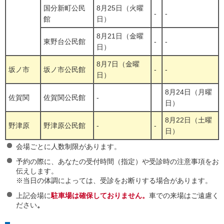
国分新町公民
8月25日（火曜
-
-
館
日）
8月21日（金曜
東野台公民館
-
-
日）
8月7日（金曜
坂ノ市
坂ノ市公民館
-
-
日）
8月24日（月曜
佐賀関
佐賀関公民館
-
日）
8月22日（土曜
野津原
野津原公民館
-
-
日）
会場ごとに人数制限があります。
予約の際に、あなたの受付時間（指定）や受診時の注意事項をお
伝えします。
※当日の体調によっては、受診をお断りする場合があります。
上記会場に
駐車場は確保しておりません。
車での来場はご遠慮く
ださい
。