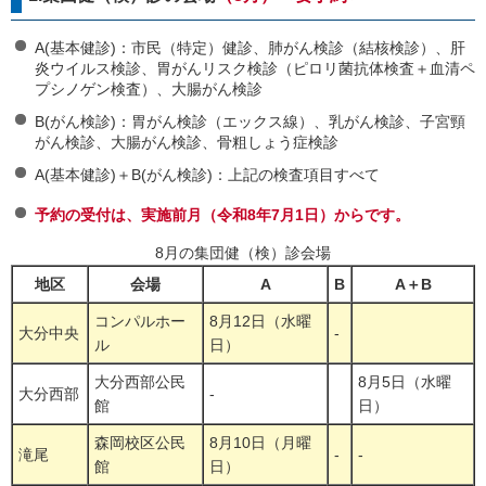
A(基本健診)：市民（特定）健診、肺がん検診（結核検診）、肝
炎ウイルス検診、胃がんリスク検診（ピロリ菌抗体検査＋血清ペ
プシノゲン検査）、大腸がん検診
B(がん検診)：胃がん検診（エックス線）、乳がん検診、子宮頸
がん検診、大腸がん検診、骨粗しょう症検診
A(基本健診)＋B(がん検診)：上記の検査項目すべて
予約の受付は、実施前月（令和8年7月1日）からです。
8月の集団健（検）診会場
地区
会場
A
B
A＋B
コンパルホー
8月12日（水曜
大分中央
-
ル
日）
大分西部公民
8月5日（水曜
大分西部
-
館
日）
森岡校区公民
8月10日（月曜
滝尾
-
-
館
日）