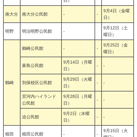
日）
9月4日（金曜
南大分
南大分公民館
-
-
日）
9月12日（土
明野
明治明野公民館
-
曜日）
9月25日（金
鶴崎公民館
-
-
曜日）
9月14日（月曜
家島公民館
-
-
日）
9月29日（火曜
鶴崎
別保校区公民館
-
-
日）
宮河内ハイランド
9月28日（月曜
-
-
公民館
日）
9月2日（水曜
迫公民館
-
-
日）
9月15日（火
稙田
稙田公民館
-
-