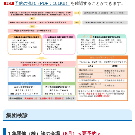
予約の流れ（PDF：181KB）
を確認することができます。
集団検診
1.集団健（検）診の会場
（8月）＜要予約＞