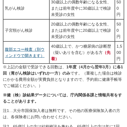
30歳以上の偶数年齢になる女性、
50
乳がん検診
または前年度中に30歳以上で検診
0
未受診の女性
円
20歳以上の偶数年齢になる女性、
50
子宮頸がん検診
または前年度中に20歳以上で検診
0
未受診の女性
円
40歳以上で、かつ糖尿病の診断歴
1,5
腹部エコー検査（別ウ
（疑いありを含む）がある方
（先
00
ィンドウで開きます）
着）
円
※上記の金額で受診できる回数は、
1年度（4月から翌年3月）に各1
回（胃がん検診はいずれか一方）のみ
です。（重複した場合は検診
にかかる費用全額が実費負担となりますので、予約前に健康手帳等
でご確認ください。）
※健（検）診結果データについては、庁内関係各課と情報共有をす
ることがあります。
注1…大分市国保加入者は無料です。その他の医療保険加入者の方
は、各保険者にお問い合わせください。
注2…65歳以上の方は結核検診を兼ねる。65歳以上の方は年に1回、