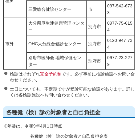
稙田
097-542-673
三愛総合健診センター
市
3
大分県厚生連健康管理センタ
0977-75-615
別府市
ー
4
0120-947-73
市外
OHC大分総合健診センター
別府市
4
別府市医師会 地域保健セン
0977-23-227
別府市
ター
9
検診はそれぞれ
完全予約制
です。必ず事前に検診施設へお問い合
わせください
。
土日についても、不定期ですが受診可能な施設があります。詳し
くは各検診施設へお問い合わせください
。
各種健（検）診の対象者と自己負担金
※年齢は、令和9年4月1日時点
各種健（検）診の対象者と自己負担金表