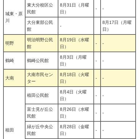
東大分校区公
8月31日（月曜
-
-
民館
日）
城東・原
川
大分東部公民
8月17日（月曜
-
館
日）
明治明野公民
8月19日（水曜
明野
-
-
館
日）
8月3日（月曜
鶴崎
鶴崎公民館
-
-
日）
大南市民セン
8月18日（火曜
大南
-
-
ター
日）
8月4日（火曜
稙田公民館
-
-
日）
富士見が丘公
8月26日（水曜
-
-
民館
日）
緑が丘中央公
8月28日（金曜
稙田
-
-
民館
日）