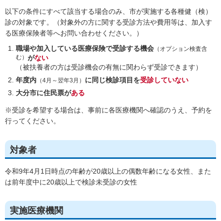
以下の条件にすべて該当する場合のみ、市が実施する各種健（検）
診の対象です。（対象外の方に関する受診方法や費用等は、加入す
る医療保険者等へお問い合わせください。）
職場や加入している医療保険で受診する機会
（オプション検査含
む）
が
ない
（被扶養者の方は受診機会の有無に関わらず受診できます）
年度内
に同じ検診項目
を
受診していない
（4月～翌年3月）
大分市に住民票が
ある
※受診を希望する場合は、事前に各医療機関へ確認のうえ、予約を
行ってください。
対象者
令和9年4月1日時点の年齢が20歳以上の偶数年齢になる女性、また
は前年度中に20歳以上で検診未受診の女性
実施医療機関