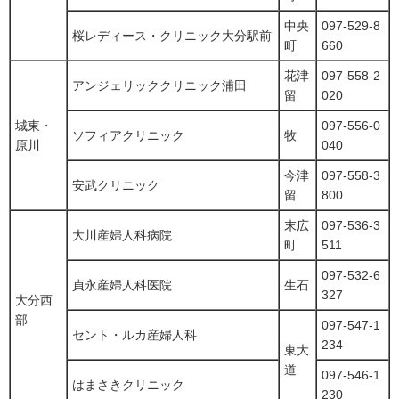
中央
097-529-8
桜レディース・クリニック大分駅前
町
660
花津
097-558-2
アンジェリッククリニック浦田
留
020
城東・
097-556-0
ソフィアクリニック
牧
原川
040
今津
097-558-3
安武クリニック
留
800
末広
097-536-3
大川産婦人科病院
町
511
097-532-6
貞永産婦人科医院
生石
327
大分西
部
097-547-1
セント・ルカ産婦人科
234
東大
道
097-546-1
はまさきクリニック
230