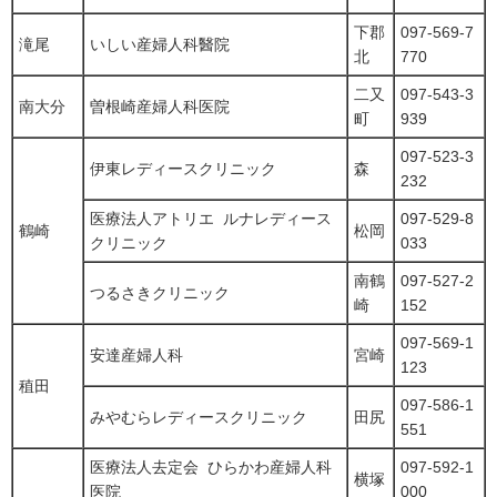
下郡
097-569-7
滝尾
いしい産婦人科醫院
北
770
二又
097-543-3
南大分
曽根崎産婦人科医院
町
939
097-523-3
伊東レディースクリニック
森
232
医療法人アトリエ ルナレディース
097-529-8
鶴崎
松岡
クリニック
033
南鶴
097-527-2
つるさきクリニック
崎
152
097-569-1
安達産婦人科
宮崎
123
稙田
097-586-1
みやむらレディースクリニック
田尻
551
医療法人去定会 ひらかわ産婦人科
097-592-1
横塚
医院
000