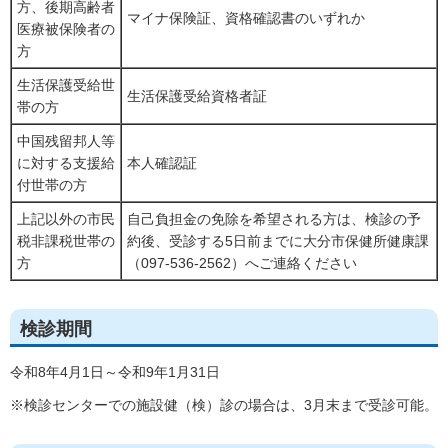
方、後期高齢者
マイナ保険証、資格確認書のいずれか
医療被保険者の
方
生活保護受給世
生活保護受給資格者証
帯の方
中国残留邦人等
に対する支援給
本人確認証
付世帯の方
上記以外の市民
自己負担金の免除を希望される方は、検診の予
税非課税世帯の
約後、受診する5日前までに大分市保健所健康課
方
（097-536-2562）へご連絡ください
検診期間
令和8年4月1日～令和9年1月31日
※検診センターでの施設健（検）診の場合は、3月末まで受診可能。