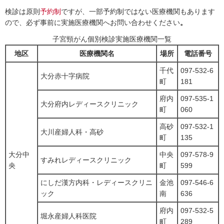
検診は原則
予約制
ですが、一部予約制ではない医療機関もあります
ので、必ず事前に実施医療機関へお問い合わせください
。
子宮頸がん個別検診実施医療機関一覧
地区
医療機関名
場所
電話番号
千代
097-532-6
大分赤十字病院
町
181
府内
097-535-1
大分府内レディースクリニック
町
060
高砂
097-532-1
大川産婦人科・高砂
町
135
大分中
中央
097-578-9
すみれレディースクリニック
央
町
599
にしだ漢方内科・レディースクリニ
金池
097-546-6
ック
南
636
府内
097-532-5
堀永産婦人科医院
町
289