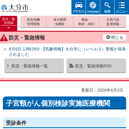
アクセ
foreign
検索
メニュ
大分市
ス
ー
防災・緊
防災危機
休日夜間
救急・
大気汚染
急情報
管理情報
当番医
救命・AED
監視情報
防災緊
急情報
防災・緊急情報
閉じる
を開く
8月6日 13時28分 【気象情報】大分市に（レベル３）警報が発表
されました
防災・緊急情報一覧
防災・緊急情報RSS
更新日：2026年4月2日
子宮頸がん個別検診実施医療機関
受診条件