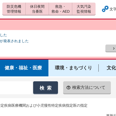
防災危機
休日夜間
救急・
大気汚染
文
管理情報
当番医
救命・AED
監視情報
ました
報が発表されました
健康・福祉・医療
環境・まちづくり
文化
検索方法について
特定疾病医療機関および小児慢性特定疾病指定医の指定
更新日