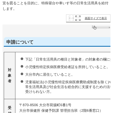
宜を図ることを目的に、特殊寝台や車いす等の日常生活用具を給付
します。
画面サイズで表示
申請について
下記「日常生活用具の種目と対象者」の対象者の欄に
小児慢性特定疾病医療受給者証を所持していること。
対
大分市内に居住していること。
象
者
児童福祉法(小児慢性特定疾病医療費助成制度を除く)や
常生活用具及び社会生活を総合的に支援するための法律
受けられない方。
〒870-8506 大分市荷揚町6番1号
受
大分市保健所 保健予防課 管理担当班（2階6番窓口）