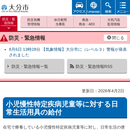
アクセ
foreign
検索
メニュ
大分市
ス
ー
防災・緊
防災危機
休日夜間
救急・
大気汚染
急情報
管理情報
当番医
救命・AED
監視情報
防災緊
急情報
防災・緊急情報
閉じる
を開く
8月6日 13時28分 【気象情報】大分市に（レベル３）警報が発表
されました
防災・緊急情報一覧
防災・緊急情報RSS
更新日：2026年4月2日
小児慢性特定疾病児童等に対する日
常生活用具の給付
在宅で療養している小児慢性特定疾病児童等に対し、日常生活の便