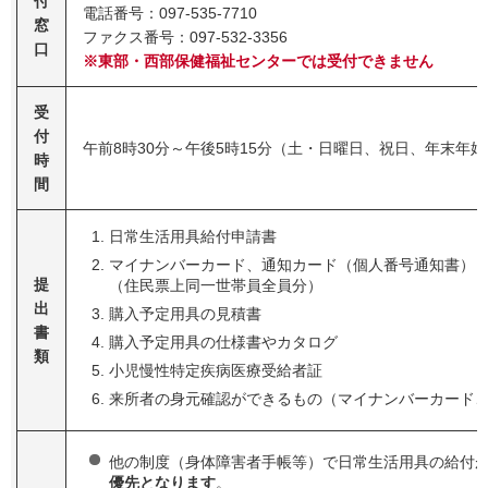
付
電話番号：097-535-7710
窓
ファクス番号：097-532-3356
口
※東部・西部保健福祉センターでは受付できません
受
付
午前8時30分～午後5時15分（土・日曜日、祝日、年末年始
時
間
日常生活用具給付申請書
マイナンバーカード、通知カード（個人番号通知書）
提
（住民票上同一世帯員全員分）
出
購入予定用具の見積書
書
購入予定用具の仕様書やカタログ
類
小児慢性特定疾病医療受給者証
来所者の身元確認ができるもの（マイナンバーカード
他の制度（身体障害者手帳等）で日常生活用具の給付
優先となります
。