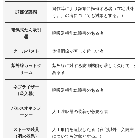
発作等により頻繁に転倒する者（在宅以外
頭部保護帽
う。）の者についても対象とする。）
電気式たん吸引
呼吸器機能に障害のある者
器
クールベスト
体温調節が著しく難しい者
紫外線カットク
紫外線に対する防御機能が著しく欠けて、
リーム
ある者
ネブライザー
呼吸器機能に障害のある者
（吸入器）
パルスオキシメ
人工呼吸器の装着が必要な者
ーター
ストーマ装具
人工肛門を造設した者（在宅以外（入院中
（消火器系）
についても対象とする。）