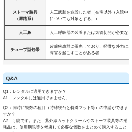
ストーマ装具
人工膀胱を造設した者（在宅以外（入院中
（尿路系）
についても対象とする。）
人工鼻
人工呼吸器の装着または気管切開が必要な
皮膚疾患群に罹患しており、軽微な外力に
チューブ型包帯
障害を起こすことがある者
Q&A
Q1：レンタルに適用できますか？
A1：レンタルには適用できません。
Q2：同時に複数の種目（特殊寝台と特殊マット等）の申請ができま
すか？
A2：可能です。また、紫外線カットクリームやストーマ装具等の消
耗品は、使用期限等を考慮して必要な個数をまとめて購入すること