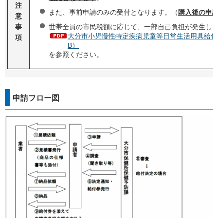
注
また、事前申請のみの受付となります。（
購入後の申
意
世帯全員の市民税額に応じて、一部自己負担が発生し
事
大分市小児慢性特定疾病児童等日常生活用具給付事
項
B）
を参照ください。
申請フロー図