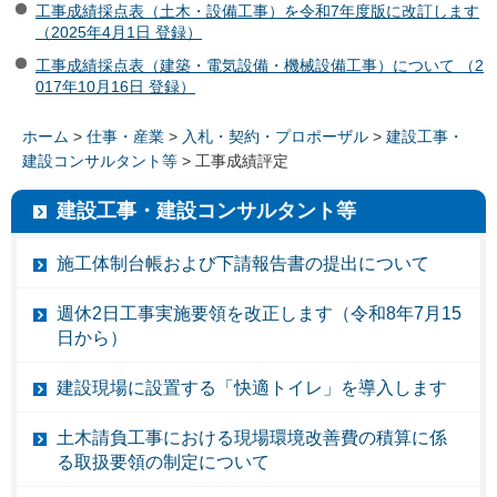
工事成績採点表（土木・設備工事）を令和7年度版に改訂します
（2025年4月1日 登録）
工事成績採点表（建築・電気設備・機械設備工事）について （2
017年10月16日 登録）
ホーム
>
仕事・産業
>
入札・契約・プロポーザル
>
建設工事・
建設コンサルタント等
> 工事成績評定
建設工事・建設コンサルタント等
施工体制台帳および下請報告書の提出について
週休2日工事実施要領を改正します（令和8年7月15
日から）
建設現場に設置する「快適トイレ」を導入します
土木請負工事における現場環境改善費の積算に係
る取扱要領の制定について