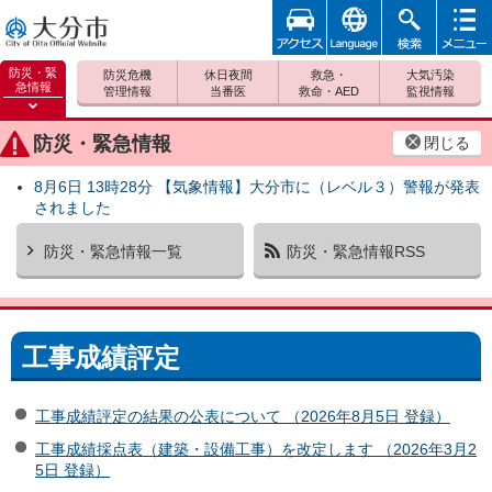
アクセ
foreign
検索
メニュ
大分市
ス
ー
防災・緊
防災危機
休日夜間
救急・
大気汚染
急情報
管理情報
当番医
救命・AED
監視情報
防災緊
急情報
防災・緊急情報
閉じる
を開く
8月6日 13時28分 【気象情報】大分市に（レベル３）警報が発表
されました
防災・緊急情報一覧
防災・緊急情報RSS
工事成績評定
工事成績評定の結果の公表について （2026年8月5日 登録）
工事成績採点表（建築・設備工事）を改定します （2026年3月2
5日 登録）