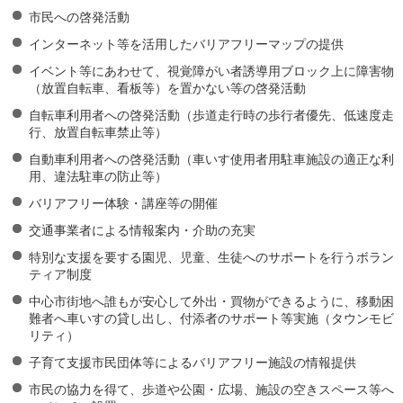
市民への啓発活動
インターネット等を活用したバリアフリーマップの提供
イベント等にあわせて、視覚障がい者誘導用ブロック上に障害物
（放置自転車、看板等）を置かない等の啓発活動
自転車利用者への啓発活動（歩道走行時の歩行者優先、低速度走
行、放置自転車禁止等）
自動車利用者への啓発活動（車いす使用者用駐車施設の適正な利
用、違法駐車の防止等）
バリアフリー体験・講座等の開催
交通事業者による情報案内・介助の充実
特別な支援を要する園児、児童、生徒へのサポートを行うボラン
ティア制度
中心市街地へ誰もが安心して外出・買物ができるように、移動困
難者へ車いすの貸し出し、付添者のサポート等実施（タウンモビ
リティ）
子育て支援市民団体等によるバリアフリー施設の情報提供
市民の協力を得て、歩道や公園・広場、施設の空きスペース等へ