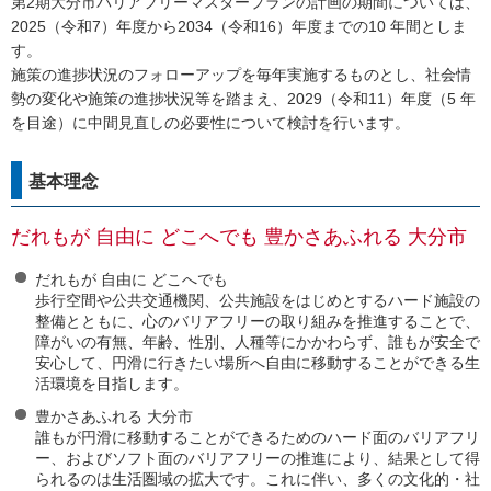
第2期大分市バリアフリーマスタープランの計画の期間については、
2025（令和7）年度から2034（令和16）年度までの10 年間としま
す。
施策の進捗状況のフォローアップを毎年実施するものとし、社会情
勢の変化や施策の進捗状況等を踏まえ、2029（令和11）年度（5 年
を目途）に中間見直しの必要性について検討を行います。
基本理念
だれもが 自由に どこへでも 豊かさあふれる 大分市
だれもが 自由に どこへでも
歩行空間や公共交通機関、公共施設をはじめとするハード施設の
整備とともに、心のバリアフリーの取り組みを推進することで、
障がいの有無、年齢、性別、人種等にかかわらず、誰もが安全で
安心して、円滑に行きたい場所へ自由に移動することができる生
活環境を目指します。
豊かさあふれる 大分市
誰もが円滑に移動することができるためのハード面のバリアフリ
ー、およびソフト面のバリアフリーの推進により、結果として得
られるのは生活圏域の拡大です。これに伴い、多くの文化的・社