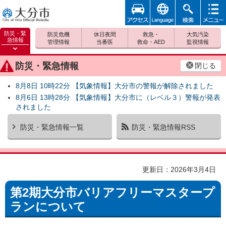
アクセ
foreign
検索
メニュ
大分市
ス
ー
防災・緊
防災危機
休日夜間
救急・
大気汚染
急情報
管理情報
当番医
救命・AED
監視情報
防災緊
急情報
防災・緊急情報
閉じる
を開く
8月8日 10時22分 【気象情報】大分市の警報が解除されました
8月6日 13時28分 【気象情報】大分市に（レベル３）警報が発表
されました
防災・緊急情報一覧
防災・緊急情報RSS
更新日：2026年3月4日
第2期大分市バリアフリーマスタープ
ランについて