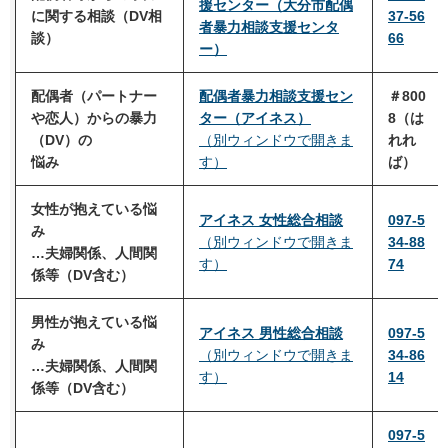
援センター（大分市配偶
に関する相談
（DV相
37-56
者暴力相談支援センタ
談）
66
ー）
配偶者（パートナー
配偶者暴力相談支援セン
＃800
や恋人）からの暴力
ター（アイネス）
8（は
（
DV）の
（別ウィンドウで開きま
れれ
悩み
す）
ば）
女性が抱えている悩
アイネス
女性総合相談
097-5
み
（別ウィンドウで開きま
34-88
…夫婦関係、人間関
す）
74
係等（DV含む）
男性が抱えている悩
アイネス
男性総合相談
097-5
み
（別ウィンドウで開きま
34-86
…夫婦関係、人間関
す）
14
係等（DV含む）
097-5