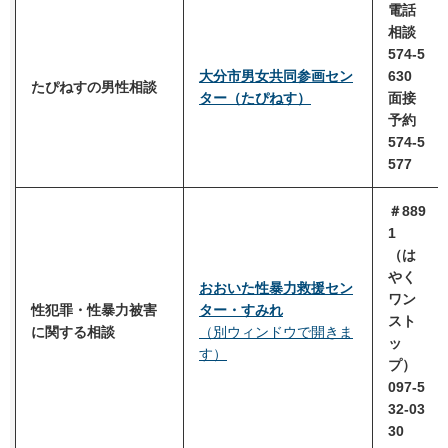
電話
相談
574-5
大分市男女共同参画セン
630
たぴねすの男性相談
ター（たぴねす）
面接
予約
574-5
577
＃889
1
（は
やく
おおいた性暴力救援セン
ワン
性犯罪・性暴力被害
ター・すみれ
スト
に関する相談
（別ウィンドウで開きま
ッ
す）
プ）
097-5
32-03
30