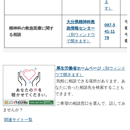
ま
す）
大分県精神科救
午
097-5
精神科の救急医療に関す
急情報センター
曜
41-11
る相談
（別ウィンドウ
午
79
で開きます）
曜
厚生労働省ホームページ
（別ウィンド
ウで開きます）
気軽に相談できる場所があります。あ
なたに合った相談先を検索することも
できます。
ご希望の相談窓口を選んで、話してみ
ませんか？
関連サイト一覧