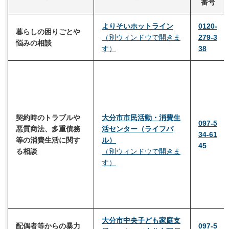
番号
よりそいホットライン
0120-
暮らしの困りごとや
（別ウィンドウで開きま
279-3
悩みの相談
す）
38
契約時のトラブルや
大分市市民活動・消費生
097-5
悪質商法、多重債務
活センター（ライフパ
34-61
等の消費生活に関す
ル）
45
る
相談
（別ウィンドウで開きま
す）
大分市中央子ども家庭支
配偶者等からの暴力
097-5