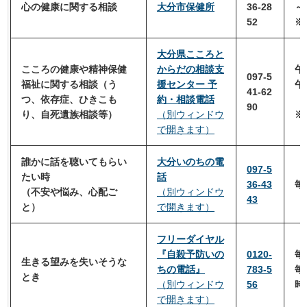
心の健康に関する相談
大分市保健所
36-28
～
52
※
大分県こころと
こころの健康や精神保健
からだの相談支
午
097-5
福祉に関する相談（う
援センター
予
午
41-62
つ、依存症、ひきこも
約・相談電話
（
90
り、自死遺族相談等）
（別ウィンドウ
※
で開きます）
誰かに話を聴いてもらい
大分いのちの電
097-5
たい時
話
36-43
毎
（不安や悩み、心配ご
（別ウィンドウ
43
と）
で開きます）
フリーダイヤル
『自殺予防いの
0120-
毎
生きる望みを失いそうな
ちの電話』
783-5
毎
とき
（別ウィンドウ
56
時
で開きます）