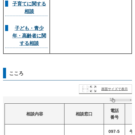
子育てに関する
相談
子ども・青少
年・高齢者に関
する相談
こころ
画面サイズで表示
電話
相談内容
相談窓口
番号
097-5
午