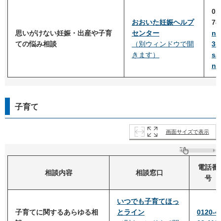
01
おおいた妊娠ヘルプ
78
思いがけない妊娠・出産や子育
センター
ni
ての悩み相談
（別ウィンドウで開
3
きます）
sa
ne
子育て
画面サイズで表示
電話番
相談内容
相談窓口
号
いつでも子育てほっ
子育てに関するあらゆる相
とライン
0120-4