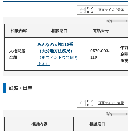
画面サイズで表示
相談内容
相談窓口
電話番号
みんなの人権110番
午前8
人権問題
（大分地方法務局）
0570-003-
金曜
全般
（別ウィンドウで開き
110
※祝
ます）
妊娠・出産
画面サイズで表示
相談内容
相談窓口