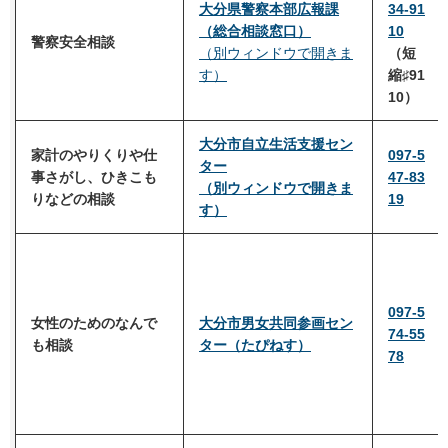
大分県警察本部広報課
34-91
（総合相談窓口）
10
警察安全相談
（別ウィンドウで開きま
（短
す）
縮♯91
10）
大分市自立生活支援セン
家計のやりくりや仕
097-5
ター
事さがし、ひきこも
47-83
（別ウィンドウで開きま
りなどの相談
19
す）
097-5
女性のためのなんで
大分市男女共同参画セン
74-55
も相談
ター（たぴねす）
78