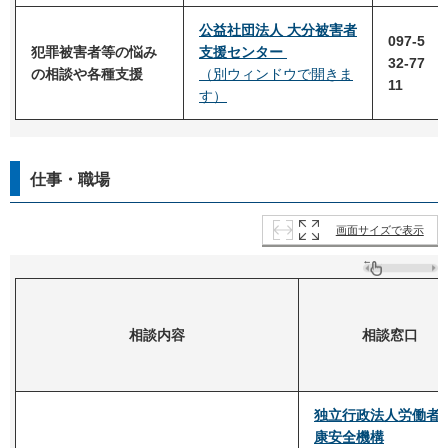
公益社団法人
大分被害者
097-5
犯罪被害者等の悩み
支援センター
32-77
の相談や各種支援
（別ウィンドウで開きま
11
す）
仕事・職場
画面サイズで表示
相談内容
相談窓口
独立行政法人労働者
康安全機構