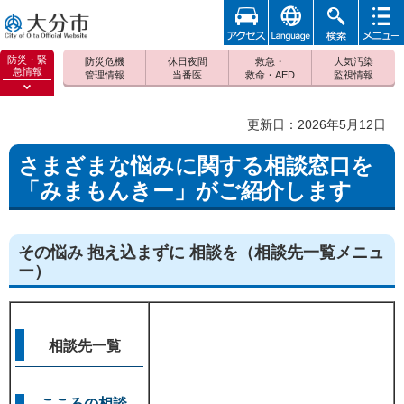
アクセ
foreign
検索
メニュ
大分市
ス
ー
防災・緊
防災危機
休日夜間
救急・
大気汚染
急情報
管理情報
当番医
救命・AED
監視情報
防災緊
急情報
更新日：2026年5月12日
を開く
さまざまな悩みに関する相談窓口を
「みまもんきー」がご紹介します
その悩み 抱え込まずに 相談を（相談先一覧メニュ
ー）
相談先一覧
こころの相談