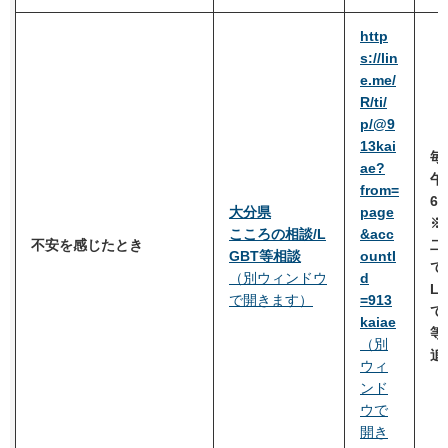
http
s://lin
e.me/
R/ti/
p/@9
13kai
毎
ae?
午
from=
6
大分県
page
※
こころの相談/L
&acc
不安を感じたとき
二
GBT等相談
ountI
で
（別ウィンドウ
d
L
で開きます）
=913
て
kaiae
等
（別
追
ウィ
ンド
ウで
開き