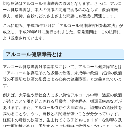
切な飲酒はアルコール健康障害の原因となります。さらに、アルコ
ール健康障害は、本人の健康の問題であるのみならず、飲酒運転、
暴力、虐待、自殺などのさまざまな問題にも密接に関連します。
これに鑑み、平成25年12月に「アルコール健康障害対策基本法」が
成立し、平成26年6月に施行されました。啓発週間は、この法律に
より規定されています。
アルコール健康障害とは
アルコール健康障害対策基本法において、アルコール健康障害とは
「アルコール依存症その他多量の飲酒、未成年の飲酒、妊婦の飲酒
等の不適切な飲酒の影響による心身の健康障害」と定義されていま
す。
例えば、大学生や新社会人に多い急性アルコール中毒、過度の飲酒
が続くことで引き起こされる肝臓病、慢性膵炎、循環器疾患などが
あります。また、アルコール依存や大量飲酒は、認知症の危険性を
高めることや、うつ、自殺との関連が強いことが分かっています。
妊娠中の母親の飲酒は、生まれてくる子どもにさまざまな影響を及
ぼす可能性があり、予防するには妊娠中に飲酒をしないことしかあ