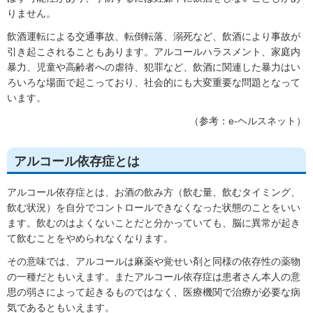
りません。
飲酒運転による交通事故、転倒転落、溺死など、飲酒により事故が
引き起こされることもあります。アルコールハラスメント、家庭内
暴力、児童や高齢者への虐待、犯罪など、飲酒に関連した暴力はい
ろいろな場面で起こっており、社会的にも大変重要な問題となって
います。
（参考：e-ヘルスネット）
アルコール依存症とは
アルコール依存症とは、お酒の飲み方（飲む量、飲むタイミング、
飲む状況）を自分でコントロールできなくなった状態のことをいい
ます。飲むのはよくないことだと分かっていても、脳に異常が起き
て飲むことをやめられなくなります。
その意味では、アルコールは麻薬や覚せい剤と同様の依存性の薬物
の一種だともいえます。またアルコール依存症は患者さん本人の意
思の弱さによって起きるものではなく、医療機関で治療が必要な病
気であるともいえます。