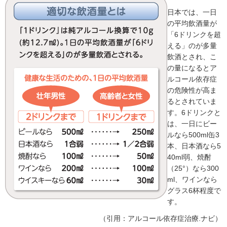
日本では、一日
の平均飲酒量が
「6ドリンクを超
える」のが多量
飲酒とされ、こ
の量になるとア
ルコール依存症
の危険性が高ま
るとされていま
す。6ドリンクと
は、一日にビー
ルなら500ml缶3
本、日本酒なら5
40ml弱、焼酎
（25°）なら300
ml、ワインなら
グラス6杯程度で
す。
（引用：アルコール依存症治療.ナビ）