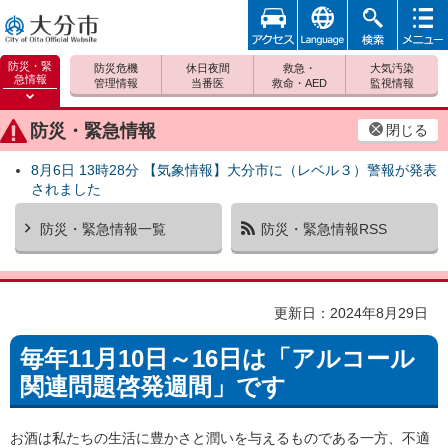
アクセ
foreign
検索
メニュ
大分市
ス
ー
防災・緊
防災危機
休日夜間
救急・
大気汚染
急情報
管理情報
当番医
救命・AED
監視情報
防災緊
急情報
防災・緊急情報
閉じる
を開く
8月6日 13時28分 【気象情報】大分市に（レベル３）警報が発表
されました
防災・緊急情報一覧
防災・緊急情報RSS
更新日：2024年8月29日
毎年11月10日～16日は「アルコール
関連問題啓発週間」です
お酒は私たちの生活に豊かさと潤いを与えるものである一方、不適